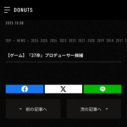
TOP
2025.10.08
お知らせ
NEWS
ジョブカン
TOP
NEWS
2026
2025
2024
2023
2022
2021
2020
2019
2018
2017
ABOUT
ゲーム
SERVICES
【ゲーム】『27卒』プロデューサー候補
ミクチャ
GROUP
医療(CLIUS)
RECRUIT
出版メディア
CONTACT
美少女図鑑
前の記事へ
次の記事へ
イベント
タテドラ