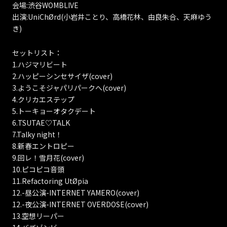
会場:渋谷WOMBLIVE
出演:UniChØrd(小岩井ことり、高橋花林、由良朱合、天麻ゆう
き)
セットリスト：
1.ハジマリビート
2.ハッピーシンセサイザ(cover)
3.ようこそジャパリパークへ(cover)
4.クリカエステップ
5.トーキョーオタクデート
6.TSUTAE♡TALK
7.Talky night！
8.新春エントロピー
9.回レ！雪月花(cover)
10.ピコピコ音頭
11.Refactoring UtØpia
12.-昼公演-INTERNET YAMERO(cover)
12.-夜公演-INTERNET OVERDOSE(cover)
13.空想リーパー