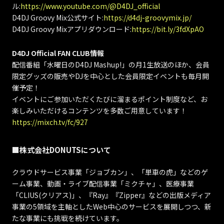
ル:
https://www.youtube.com/@D4DJ_official
D4DJ Groovy Mix公式サイト:
https://d4dj-groovymix.jp/
D4DJ Groovy Mixアプリダウンロード:
https://bit.ly/3fdXpAO
D4DJ Official FAN CLUB情報
配信番組「水曜日のD4DJ Mashup!」の月1生放送のほか、会員
限定グッズの販売やDJを中心とした会員限定イベントも毎月開
催予定！
イベントにご参加いただくたびに溜まるポイント制度など、お
楽しみいただけるコンテンツを多数ご用意しています！
https://mixch.tv/fc/927
■株式会社DONUTSについて
クラウドサービス事業「ジョブカン」、「単車の虎」などのゲ
ーム事業、動画・ライブ配信事業「ミクチャ」、医療事業
「CLIUS(クリアス)」、『Ray』『Zipper』などの出版メディア
事業の5領域を主軸としたWeb中心のサービスを展開しつつ、新
たな事業にも挑戦を続けています。