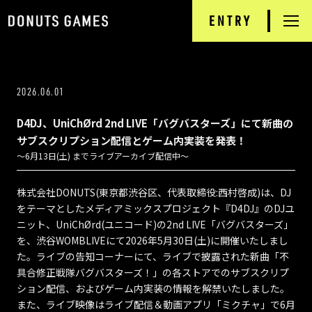
ENTRY
RECRUIT
TOP
2026.06.01
NEWS
D4DJ、UniChØrd 2nd LIVE「バグバスターズ」にて新曲の
DONUTS GAMES
サブスクリプション配信とゲーム内実装を発表！
〜6月13日(土) までライブアーカイブ配信中〜
PRODUCTS
株式会社DONUTS(東京都渋谷区、代表取締役:西村啓成)は、DJ
INTERVIEW
をテーマとしたメディアミックスプロジェクト『D4DJ』のDJユ
ニット、UniChØrd(ユニコード)の2nd LIVE「バグバスターズ」
を、渋谷WOMBLIVEにて2026年5月30日(土)に開催いたしまし
JOB INFORMATION
た。ライブの告知コーナーにて、ライブで披露された新曲「不
具合修正戦隊バグバスターズ！」の各ストアでのサブスクリプ
COMPANY
ション配信、およびゲーム内実装の情報を解禁いたしました。
また、ライブ映像はライブ配信＆動画アプリ「ミクチャ」で6月