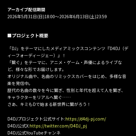
アーカイブ配信期間
2026年5月31日(日)18:00〜2026年6月13日(土)23:59
■プロジェクト概要
「DJ」をテーマにしたメディアミックスコンテンツ『D4DJ（デ
ィーフォーディージェー）』！
「繋ぐ」をテーマに、アニメ・ゲーム・声優によるライブな
ど、様々な形でお届けします。
オリジナル曲や、名曲のリミックスカバーをはじめ、多様な音
楽を発信中。
歴代の名曲の数々を今に繋ぎ、性別と年代を超えて人を繋ぎ、
キャラクターをリアルへ繋ぐ……
さあ、キミもDで始まる新世界に繋がろう！
D4DJプロジェクト公式サイト:
https://d4dj-pj.com/
D4DJ公式X:
https://twitter.com/D4DJ_pj
D4DJ公式YouTubeチャンネ