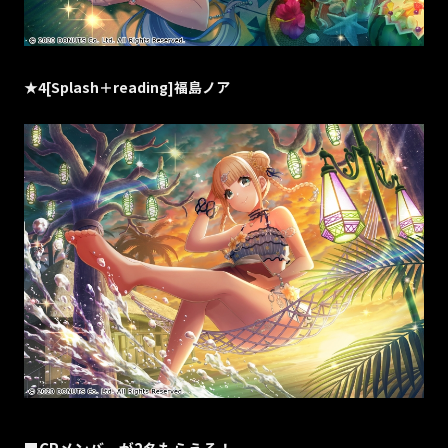
★4[Splash＋reading]福島ノア