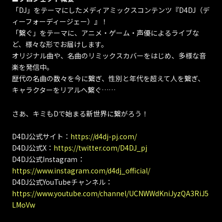
「DJ」をテーマにしたメディアミックスコンテンツ『D4DJ（デ
ィーフォーディージェー）』！
「繋ぐ」をテーマに、アニメ・ゲーム・声優によるライブな
ど、様々な形でお届けします。
オリジナル曲や、名曲のリミックスカバーをはじめ、多様な音
楽を発信中。
歴代の名曲の数々を今に繋ぎ、性別と年代を超えて人を繋ぎ、
キャラクターをリアルへ繋ぐ……
さあ、キミもDで始まる新世界に繋がろう！
D4DJ公式サイト：
https://d4dj-pj.com/
D4DJ公式X：
https://twitter.com/D4DJ_pj
D4DJ公式Instagraｍ：
https://www.instagram.com/d4dj_official/
D4DJ公式YouTubeチャンネル：
https://www.youtube.com/channel/UCNWWdKniJyzQA3RiJ5
LMoVw