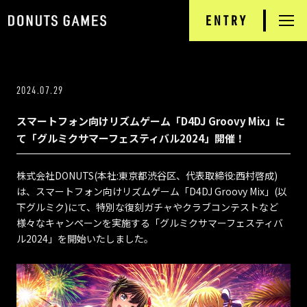
ENTRY
RECRUIT
TOP
2024.07.29
NEWS
スマートフォン向けリズムゲーム「D4DJ Groovy Mix」に
DONUTS GAMES
て「グルミクサマーフェスティバル2024」開催！
PRODUCTS
株式会社DONUTS(本社:東京都渋谷区、代表取締役:西村啓成)
は、スマートフォン向けリズムゲーム「D4DJ Groovy Mix」(以
INTERVIEW
下グルミク)にて、特別な復刻ガチャやクラブコンテストなど
様々なキャンペーンを実施する「グルミクサマーフェスティバ
ル2024」を開始いたしました。
JOB INFORMATION
COMPANY