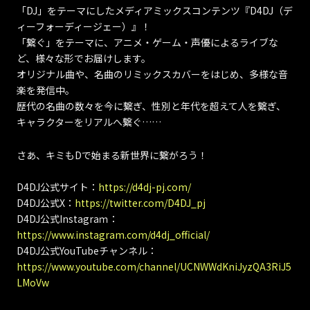
「DJ」をテーマにしたメディアミックスコンテンツ『D4DJ（デ
ィーフォーディージェー）』！
「繋ぐ」をテーマに、アニメ・ゲーム・声優によるライブな
ど、様々な形でお届けします。
オリジナル曲や、名曲のリミックスカバーをはじめ、多様な音
楽を発信中。
歴代の名曲の数々を今に繋ぎ、性別と年代を超えて人を繋ぎ、
キャラクターをリアルへ繋ぐ……
さあ、キミもDで始まる新世界に繋がろう！
D4DJ公式サイト：
https://d4dj-pj.com/
D4DJ公式X：
https://twitter.com/D4DJ_pj
D4DJ公式Instagraｍ：
https://www.instagram.com/d4dj_official/
D4DJ公式YouTubeチャンネル：
https://www.youtube.com/channel/UCNWWdKniJyzQA3RiJ5
LMoVw