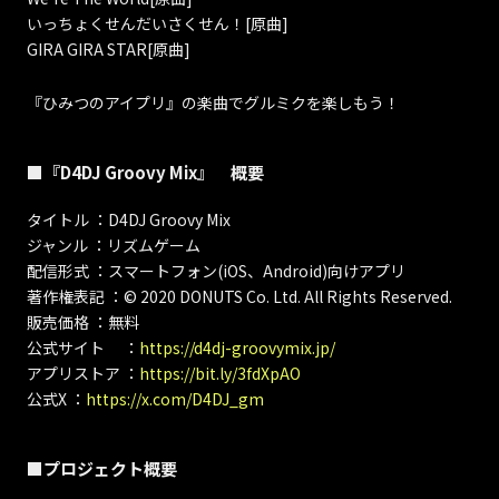
いっちょくせんだいさくせん！[原曲]
GIRA GIRA STAR[原曲]
『ひみつのアイプリ』の楽曲でグルミクを楽しもう！
■『D4DJ Groovy Mix』 概要
タイトル ：D4DJ Groovy Mix
ジャンル ：リズムゲーム
配信形式 ：スマートフォン(iOS、Android)向けアプリ
著作権表記 ：© 2020 DONUTS Co. Ltd. All Rights Reserved.
販売価格 ：無料
公式サイト ：
https://d4dj-groovymix.jp/
アプリストア ：
https://bit.ly/3fdXpAO
公式X ：
https://x.com/D4DJ_gm
■プロジェクト概要