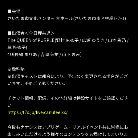
■会場
さいたま市文化センター 大ホール(さいたま市南区根岸1-7-1)
■出演者＜全日程共通＞
The QUEEN of PURPLE(野村 麻衣子 / 広瀬 ゆうき / 山本 彩乃 /
巽 悠衣子)
4U(長縄 まりあ / 吉岡 茉祐 / 山下 まみ)
※敬称略
※出演キャストは都合により、予告なく変更される場合がござ
います。予めご了承ください。
チケット情報、配信、その他詳細は特設サイトをご確認くださ
い。
https://t7s.jp/live/canufeelxx/
今後もナナシスはアプリゲーム・リアルイベント共に皆様にお
楽しみいただけるよう様々なコンテンツをお届けしてまいりま