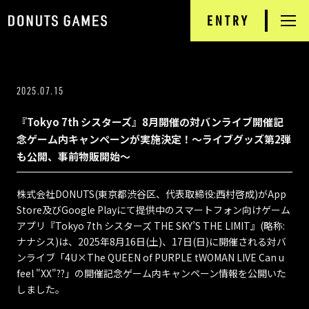
ENTRY
RECRUIT
TOP
2025.07.15
NEWS
『Tokyo 7th シスターズ』8月開催の対バンライブ開催記
DONUTS GAMES
念ゲーム内キャンペーンが実施決定！～ライブグッズ第2弾
も公開、事前物販開始～
PRODUCTS
株式会社DONUTS(東京都渋谷区、代表取締役:西村啓成)がApp
INTERVIEW
Store及びGoogle Playにて提供中のスマートフォン向けゲーム
アプリ『Tokyo 7th シスターズ THE SKY’S THE LIMIT』(略称:
JOB INFORMATION
ナナシス)は、2025年8月16日(土)、17日(日)に開催される対バ
ンライブ「4U×The QUEEN of PURPLE tWOMAN LIVE Can u
feel "XX"??」の開催記念ゲーム内キャンペーン情報を公開いた
COMPANY
しました。