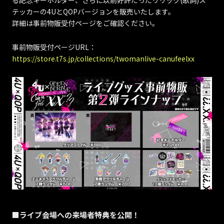
る記念キーホルダー、さらに以前好評だったリリック(歌詞)ス
テッカーの4UとQOPバージョンを販売いたします。
詳細は事前物販受付ページをご確認ください。
事前物販受付ページURL：
https://store.t7s.jp/collections/twomanlive-canufeelxx
■ライブ会場への来場者特典を公開！