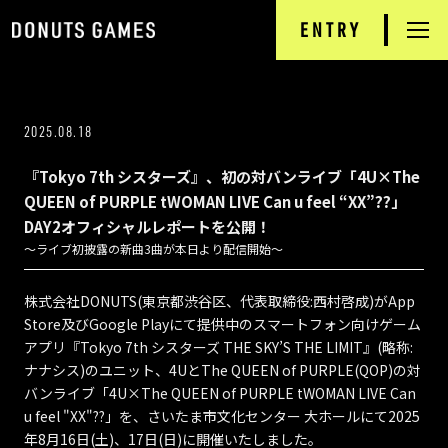
ENTRY
RECRUIT
TOP
2025.08.18
NEWS
『Tokyo 7th シスターズ』、初の対バンライブ「4U×The
DONUTS GAMES
QUEEN of PURPLE tWOMAN LIVE Can u feel “XX”??」
DAY2オフィシャルレポートを公開！
PRODUCTS
～ライブ初披露の新曲3曲が本日より配信開始～
INTERVIEW
株式会社DONUTS(東京都渋谷区、代表取締役:西村啓成)がApp
Store及びGoogle Playにて提供中のスマートフォン向けゲーム
アプリ『Tokyo 7th シスターズ THE SKY’S THE LIMIT』(略称:
JOB INFORMATION
ナナシス)のユニット、4UとThe QUEEN of PURPLE(QOP)の対
バンライブ「4U×The QUEEN of PURPLE tWOMAN LIVE Can
COMPANY
u feel "XX"??」を、さいたま市文化センター 大ホールにて2025
年8月16日(土)、17日(日)に開催いたしました。