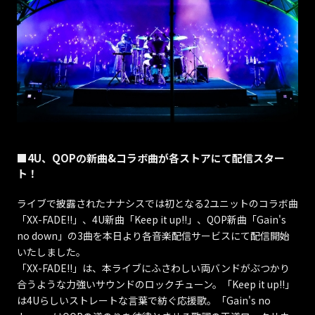
■4U、QOPの新曲&コラボ曲が各ストアにて配信スター
ト！
ライブで披露されたナナシスでは初となる2ユニットのコラボ曲
「XX-FADE!!」、4U新曲「Keep it up!!」、QOP新曲「Gain's
no down」の3曲を本日より各音楽配信サービスにて配信開始
いたしました。
「XX-FADE!!」は、本ライブにふさわしい両バンドがぶつかり
合うような力強いサウンドのロックチューン。「Keep it up!!」
は4Uらしいストレートな言葉で紡ぐ応援歌。「Gain's no