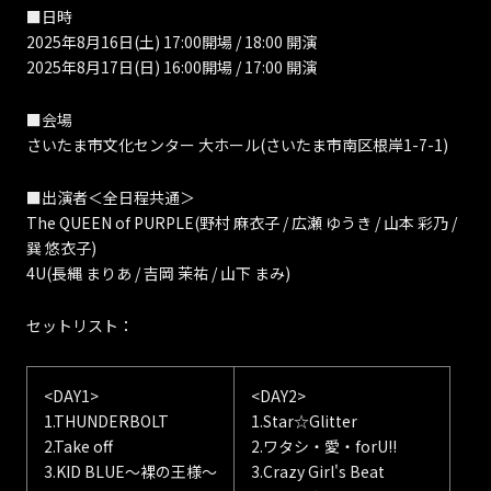
■日時
2025年8月16日(土) 17:00開場 / 18:00 開演
2025年8月17日(日) 16:00開場 / 17:00 開演
■会場
さいたま市文化センター 大ホール(さいたま市南区根岸1-7-1)
■出演者＜全日程共通＞
The QUEEN of PURPLE(野村 麻衣子 / 広瀬 ゆうき / 山本 彩乃 /
巽 悠衣子)
4U(長縄 まりあ / 吉岡 茉祐 / 山下 まみ)
セットリスト：
<DAY1>
<DAY2>
1.THUNDERBOLT
1.Star☆Glitter
2.Take off
2.ワタシ・愛・forU!!
3.KID BLUE～裸の王様～
3.Crazy Girl's Beat