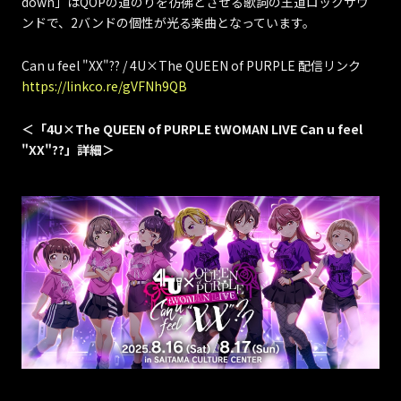
down」はQOPの道のりを彷彿とさせる歌詞の王道ロックサウ
ンドで、2バンドの個性が光る楽曲となっています。
Can u feel "XX"?? / 4U×The QUEEN of PURPLE 配信リンク
https://linkco.re/gVFNh9QB
＜「4U×The QUEEN of PURPLE tWOMAN LIVE Can u feel
"XX"??」詳細＞