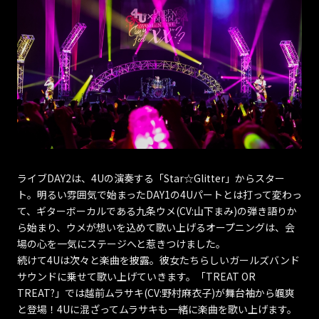
ライブDAY2は、4Uの演奏する「Star☆Glitter」からスター
ト。明るい雰囲気で始まったDAY1の4Uパートとは打って変わっ
て、ギターボーカルである九条ウメ(CV:山下まみ)の弾き語りか
ら始まり、ウメが想いを込めて歌い上げるオープニングは、会
場の心を一気にステージへと惹きつけました。
続けて4Uは次々と楽曲を披露。彼女たちらしいガールズバンド
サウンドに乗せて歌い上げていきます。「TREAT OR
TREAT?」では越前ムラサキ(CV:野村麻衣子)が舞台袖から颯爽
と登場！4Uに混ざってムラサキも一緒に楽曲を歌い上げます。