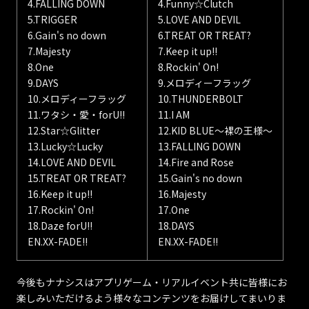
4.FALLING DOWN
4.Funny☆Clutch
5.TRIGGER
5.LOVE AND DEVIL
6.Gain's no down
6.TREAT OR TREAT?
7.Majesty
7.Keep it up!!
8.One
8.Rockin' On!
9.DAYS
9.メロディーフラッグ
10.メロディーフラッグ
10.THUNDERBOLT
11.ワタシ・愛・forU!!
11.I AM
12.Star☆Glitter
12.KID BLUE～裸の王様～
13.Lucky☆Lucky
13.FALLING DOWN
14.LOVE AND DEVIL
14.Fire and Rose
15.TREAT OR TREAT?
15.Gain's no down
16.Keep it up!!
16.Majesty
17.Rockin' On!
17.One
18.Daze forU!!
18.DAYS
EN.XX-FADE!!
EN.XX-FADE!!
今後もナナシスはアプリゲーム・リアルイベント共に皆様にお
楽しみいただけるよう様々なコンテンツをお届けしてまいりま