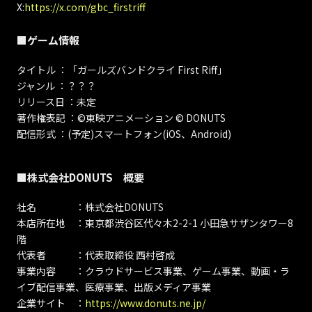
X:
https://x.com/gbc_firstriff
■ゲーム情報
タイトル ：「ガールズバンドクライ First Riff」
ジャンル ：？？？
リリース日 ：未定
著作権表記 ：©東映アニメーション © DONUTS
配信形式 ：(予定)スマートフォン(iOS、Android)
■株式会社DONUTS 概要
社名 ：株式会社DONUTS
本店所在地 ：東京都渋谷区代々木2-2-1 小田急サザンタワー8
階
代表者 ：代表取締役 西村啓成
事業内容 ：クラウドサービス事業、ゲーム事業、動画・ラ
イブ配信事業、医療事業、出版メディア事業
企業サイト ：
https://www.donuts.ne.jp/