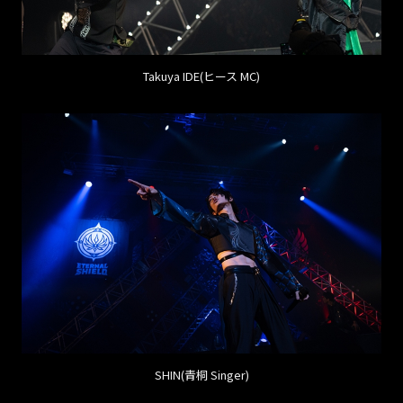
Takuya IDE(ヒース MC)
SHIN(青桐 Singer)