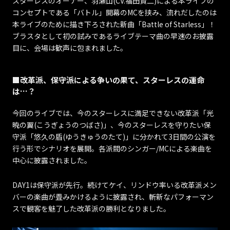
スターレスのオーナー、羽瀬山(CV.福田賢二)による本ライブの
コンセプトである「バトル」開幕のMCを挟み、流れだしたのは
本ライブのために描き下ろされた新曲「Battle of Starless」！
ブラスタとして初の試みであるライブテーマ曲の早速のお披露
目に、会場は歓声に包まれました。
■改革派、保守派による争いの果て、スターレスの運命
は…？
今回のライブでは、今のスターレスに満足できない改革派「光
暁の翼(こうぎょうのつばさ)」、今のスターレスを守りたい保
守派「悠久の盾(ゆうきゅうのたて)」に分かれて3日間の公演を
行う形でシナリオを展開。各派閥のシンガー/MCによる楽曲を
中心に披露されました。
DAY1は保守派が先行。続けてケイ、リンドウ率いる改革派メン
バーの楽曲が畳みかけるように披露され、斬新なパフォーマン
スで観客を魅了した改革派の勝利となりました。