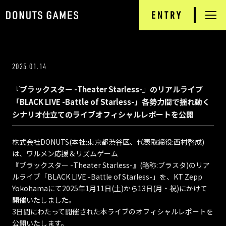
ENTRY
RECRUIT
TOP
2025.01.14
NEWS
『ブラックスター -Theater Starless-』のリアルライブ
DONUTS GAMES
「BLACK LIVE -Battle of Starless-」各勢力間で揺れ動く
シナリオ仕立てのライブオフィシャルレポートを公開
PRODUCTS
株式会社DONUTS(本社:東京都渋谷区、代表取締役:西村啓成)
INTERVIEW
は、ワルメン応援＆リズムゲーム
『ブラックスター -Theater Starless-』(略称:ブラスタ)のリア
JOB INFORMATION
ルライブ「BLACK LIVE -Battle of Starless-」を、KT Zepp
Yokohamaにて2025年1月11日(土)から13日(月・祝)にかけて
開催いたしました。
COMPANY
3日間にわたって開催された本ライブのオフィシャルレポートを
公開いたします。