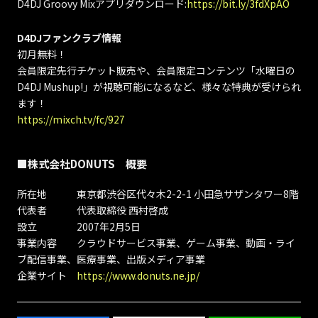
D4DJ Groovy Mixアプリダウンロード:
https://bit.ly/3fdXpAO
D4DJファンクラブ情報
初月無料！
会員限定先行チケット販売や、会員限定コンテンツ「水曜日の
D4DJ Mushup!」が視聴可能になるなど、様々な特典が受けられ
ます！
https://mixch.tv/fc/927
■株式会社DONUTS 概要
所在地 東京都渋谷区代々木2-2-1 小田急サザンタワー8階
代表者 代表取締役 西村啓成
設立 2007年2月5日
事業内容 クラウドサービス事業、ゲーム事業、動画・ライ
ブ配信事業、医療事業、出版メディア事業
企業サイト
https://www.donuts.ne.jp/