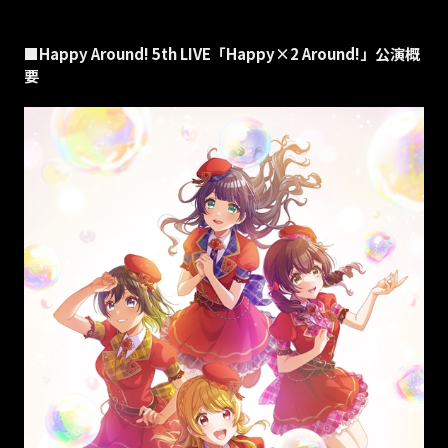
■Happy Around! 5th LIVE「Happy×2 Around!」公演概
要