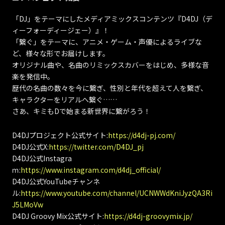
「DJ」をテーマにしたメディアミックスコンテンツ『D4DJ（デ
ィーフォーディージェー）』！
「繋ぐ」をテーマに、アニメ・ゲーム・声優によるライブな
ど、様々な形でお届けします。
オリジナル曲や、名曲のリミックスカバーをはじめ、多様な音
楽を発信中。
歴代の名曲の数々を今に繋ぎ、性別と年代を超えて人を繋ぎ、
キャラクターをリアルへ繋ぐ……
さあ、キミもDで始まる新世界に繋がろう！
D4DJプロジェクト公式サイト:
https://d4dj-pj.com/
D4DJ公式X:
https://twitter.com/D4DJ_pj
D4DJ公式Instagra
ｍ:
https://www.instagram.com/d4dj_official/
D4DJ公式YouTubeチャンネ
ル:
https://www.youtube.com/channel/UCNWWdKniJyzQA3Ri
J5LMoVw
D4DJ Groovy Mix公式サイト:
https://d4dj-groovymix.jp/