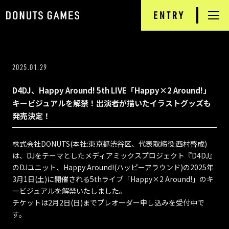
ENTRY
RECRUIT
TOP
2025.01.29
NEWS
D4DJ、Happy Around! 5th LIVE「Happy×2 Around!」
DONUTS GAMES
キービジュアルを解禁！出演者が描いたイラストグッズも
発売決定！
PRODUCTS
株式会社DONUTS(本社:東京都渋谷区、代表取締役:西村啓成)
INTERVIEW
は、DJをテーマとしたメディアミックスプロジェクト『D4DJ』
のDJユニット、Happy Around!(ハッピーアラウンド)の2025年
JOB INFORMATION
3月1日(土)に開催される5thライブ「Happy×2 Around!」のキ
ービジュアルを解禁いたしました。
チケットは2月2日(日)までプレオーダー申し込みを受付中で
COMPANY
す。