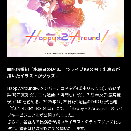
■配信番組「水曜日のD4DJ」でライブKV公開！出演者が
描いたイラストがグッズに
Happy Around!のメンバー、西尾夕香(愛本りんく役)、各務華
梨(明石真秀役)、三村遙佳(大鳴門むに役)、入江麻衣子(渡月麗
役)がMCを務める、2025年1月29日(水)配信のD4DJ公式番組
「第64回 水曜日のD4DJ」にて、「Happy×2 Around!」のライ
ブキービジュアルが公開されました。
さらに、番組内で出演者が描いたイラストのライブグッズ化も
決定。詳細は順次SNSにて公開いたします。