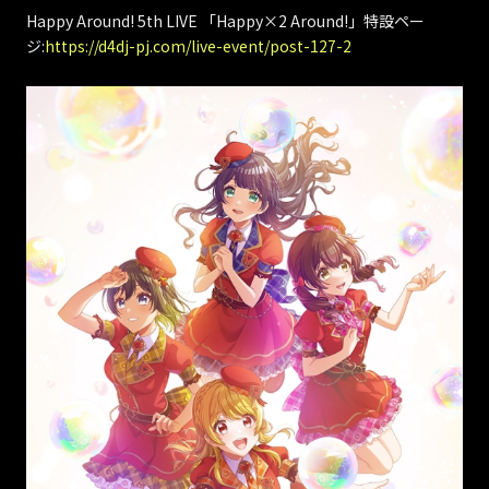
Happy Around! 5th LIVE 「Happy×2 Around!」特設ペー
ジ:
https://d4dj-pj.com/live-event/post-127-2