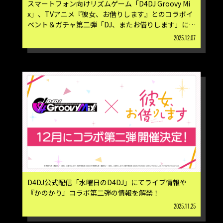
スマートフォン向けリズムゲーム「D4DJ Groovy Mi
x」、TVアニメ『彼女、お借りします』とのコラボイ
ベント＆ガチャ第二弾「DJ、またお借りします」に登
場するメンバーイラストを公開！
2025.12.07
D4DJ公式配信「水曜日のD4DJ」にてライブ情報や
『かのかり』コラボ第二弾の情報を解禁！
2025.11.25