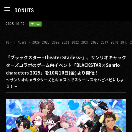
TOP
2025.10.09
ゲーム
お知らせ
NEWS
ジョブカン
TOP
NEWS
2026
2025
2024
2023
2022
2021
2020
2019
2018
2017
ABOUT
ゲーム
SERVICES
『ブラックスター -Theater Starless-』、サンリオキャラク
ターズコラボのゲーム内イベント「BLACKSTAR×Sanrio
ミクチャ
GROUP
characters 2025」を10月10日(金)より開催！
医療(CLIUS)
～サンリオキャラクターズとキャストでスターレスをハピハピにしよ
RECRUIT
う！～
出版メディア
CONTACT
美少女図鑑
イベント
タテドラ