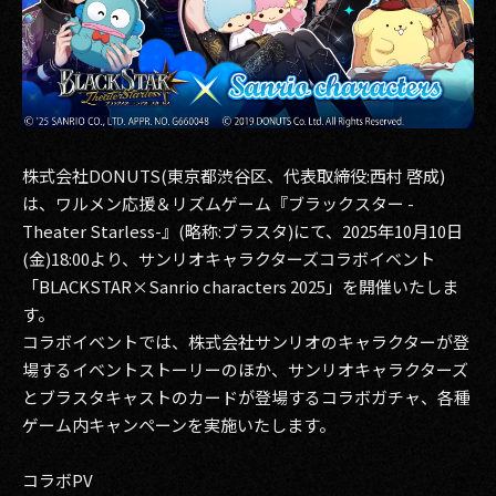
その他事業
PRIVACY POLICY
2026
2025
株式会社DONUTS(東京都渋谷区、代表取締役:西村 啓成)
は、ワルメン応援＆リズムゲーム『ブラックスター -
2024
Theater Starless-』(略称:ブラスタ)にて、2025年10月10日
2023
(金)18:00より、サンリオキャラクターズコラボイベント
「BLACKSTAR×Sanrio characters 2025」を開催いたしま
2022
す。
コラボイベントでは、株式会社サンリオのキャラクターが登
2021
場するイベントストーリーのほか、サンリオキャラクターズ
2020
とブラスタキャストのカードが登場するコラボガチャ、各種
ゲーム内キャンペーンを実施いたします。
2019
コラボPV
2018