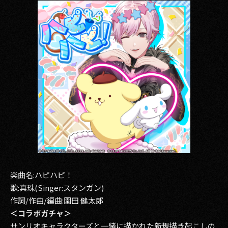
楽曲名:ハピハピ！
歌:真珠(Singer:スタンガン)
作詞/作曲/編曲:園田 健太郎
＜コラボガチャ＞
サンリオキャラクターズと一緒に描かれた新規描き起こしの