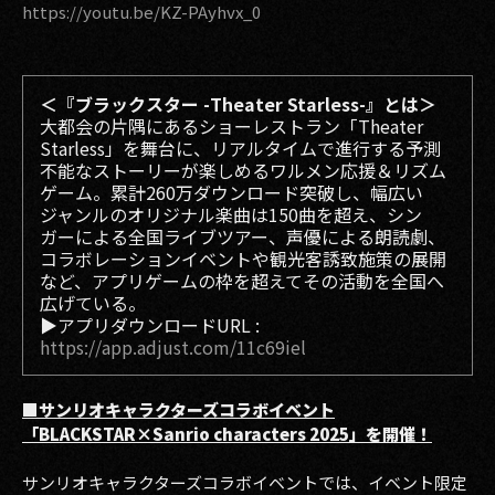
https://youtu.be/KZ-PAyhvx_0
2017
2016
＜『ブラックスター -Theater Starless-』とは＞
大都会の片隅にあるショーレストラン「Theater
2015
Starless」を舞台に、リアルタイムで進行する予測
不能なストーリーが楽しめるワルメン応援＆リズム
2014
ゲーム。累計260万ダウンロード突破し、幅広い
ジャンルのオリジナル楽曲は150曲を超え、シン
2013
ガーによる全国ライブツアー、声優による朗読劇、
コラボレーションイベントや観光客誘致施策の展開
2012
など、アプリゲームの枠を超えてその活動を全国へ
広げている。
▶︎アプリダウンロードURL :
2011
https://app.adjust.com/11c69iel
2010
■サンリオキャラクターズコラボイベント
2009
「BLACKSTAR×Sanrio characters 2025」を開催！
サンリオキャラクターズコラボイベントでは、イベント限定