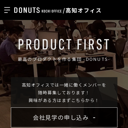
TOP
会社概要
PRODUCT FIRST
サービス内容
最高のプロダクトを作る集団 -DONUTS-
お問い合わせ
高知オフィスでは一緒に働くメンバーを
随時募集しております！
会社見学の申し込み
興味がある方はまずこちらから！
会社見学の申し込み
高知オフィス採用情報