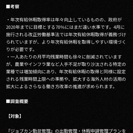
■考察
・年次有給休暇取得率は年々向上しているものの、政府が
2020年までに目標とする70％にはまだ遠い水準です。4月に
施行される改正労働基準法では年次有給休暇取得が義務づけ
られていますが、より年次有給休暇を取得しやすい環境づく
りが必要です。
・一人あたりの月平均残業時間も徐々に削減されています
が、農業やインフラ業など人手不足が取り沙汰される特定の
業種では増加傾向にあり、年次有給休暇の取得と同様に設定
される残業時間上限への準拠や、拡大する海外人材の活用の
拡大によるさらなる働き方改革の推進が求められます。
■調査概要
【対象】
『ジョブカン勤怠管理』の出勤管理・休暇申請管理プランを