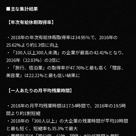
その他事業
■主な集計結果
PRIVACY POLICY
【年次有給休暇取得率】
2026
・2018年の年次有給休暇取得率は34.95％で、2016年の
2025
25.62%より約1.3倍に向上
・「100人以上300人未満」の企業が最高の42.41%となり、
2024
2016年（22.03%）の2倍に
・「旅行、宿泊業」の取得率が47.76%と最も高く「理容、
2023
美容業」は22.21%と最も低い結果に
2022
【一人あたりの月平均残業時間】
2021
・2018年の月平均残業時間は17.54時間で、2016年の19.5時
2020
間より約1割短縮
・2018年の「300人以上」の大企業の残業時間が平均10時間
2019
と最も短く、短縮率も35.3%で最大
2018
・業種別では「官公庁、公社、団体」が9.05時間と最短