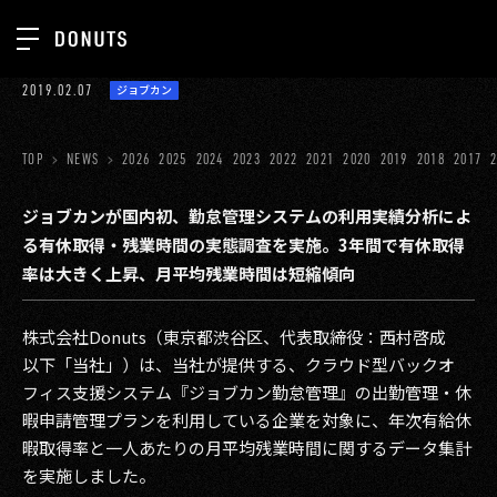
TOP
2019.02.07
ジョブカン
お知らせ
NEWS
ジョブカン
TOP
NEWS
2026
2025
2024
2023
2022
2021
2020
2019
2018
2017
ABOUT
ゲーム
SERVICES
ジョブカンが国内初、勤怠管理システムの利用実績分析によ
る有休取得・残業時間の実態調査を実施。3年間で有休取得
ミクチャ
GROUP
率は大きく上昇、月平均残業時間は短縮傾向
医療(CLIUS)
RECRUIT
株式会社Donuts（東京都渋谷区、代表取締役：西村啓成
出版メディア
CONTACT
以下「当社」）は、当社が提供する、クラウド型バックオ
美少女図鑑
フィス支援システム『ジョブカン勤怠管理』の出勤管理・休
暇申請管理プランを利用している企業を対象に、年次有給休
イベント
暇取得率と一人あたりの月平均残業時間に関するデータ集計
タテドラ
を実施しました。