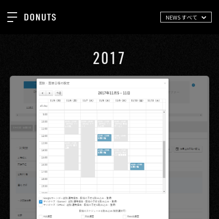
NEWS すべて
TOP
お知らせ
2017
NEWS
ジョブカン
ABOUT
ゲーム
SERVICES
ミクチャ
GROUP
医療(CLIUS)
RECRUIT
出版メディア
CONTACT
美少女図鑑
イベント
タテドラ