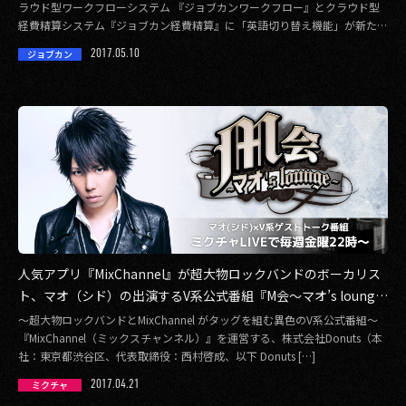
ラウド型ワークフローシステム 『ジョブカンワークフロー』とクラウド型
経費精算システム『ジョブカン経費精算』に「英語切り替え機能」が新たに
搭載されまし […]
2017.05.10
ジョブカン
人気アプリ『MixChannel』が超大物ロックバンドのボーカリス
ト、マオ（シド）の出演するV系公式番組『M会～マオ’s lounge
～』の提供を開始！
～超大物ロックバンドとMixChannel がタッグを組む異色のV系公式番組～
『MixChannel（ミックスチャンネル）』を運営する、株式会社Donuts（本
社：東京都渋⾕区、代表取締役：西村啓成、以下 Donuts […]
2017.04.21
ミクチャ