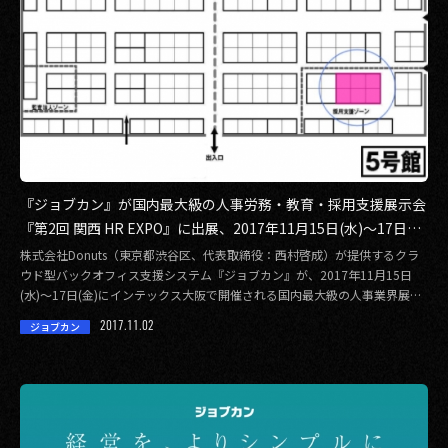
2017
2016
2015
2014
『ジョブカン』が国内最大級の人事労務・教育・採用支援展示会
2013
『第2回 関西 HR EXPO』に出展、2017年11月15日(水)～17日
2012
(金)開催
株式会社Donuts（東京都渋谷区、代表取締役：西村啓成）が提供するクラ
ウド型バックオフィス支援システム『ジョブカン』が、2017年11月15日
2011
(水)～17日(金)にインテックス大阪で開催される国内最大級の人事業界展示
会 […]
2017.11.02
ジョブカン
2010
2009