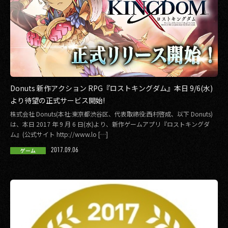
Donuts 新作アクション RPG『ロストキングダム』本日 9/6(水)
より待望の正式サービス開始!
株式会社 Donuts(本社:東京都渋谷区、代表取締役:西村啓成、以下 Donuts)
は、本日 2017 年 9 月 6 日(水)より、新作ゲームアプリ『ロストキングダ
ム』(公式サイト http://www.lo […]
2017.09.06
ゲーム