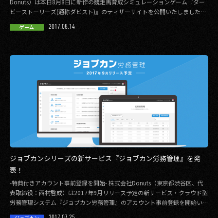
ンも実施！
Donuts）は本日8月8日に新作の競走馬育成シミュレーションゲーム『ダー
ビーストーリーズ(通称ダビスト)』のティザーサイトを公開いたしましたの
でお知ら […]
2017.08.14
ゲーム
ジョブカンシリーズの新サービス『ジョブカン労務管理』を発
表！
-特典付きアカウント事前登録を開始- 株式会社Donuts（東京都渋谷区、代
表取締役：西村啓成）は2017年9月リリース予定の新サービス・クラウド型
労務管理システム『ジョブカン労務管理』のアカウント事前登録を開始いた
しま […]
2017.07.25
ジョブカン