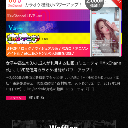
女子中高生の3人に2人が利用する動画コミュニティ『MixChann
el』、LIVE配信用カラオケ機能がパワーアップ！
～2,000曲の楽曲と新機能でもっと楽しいLIVEに！～ 株式会社Donuts（本
社：東京都渋谷区、代表取締役：西村啓成、以下 Donuts）は、2017年1月
19日（木）、iOS/Android対応の動画コミュニティ『 […]
2017.01.25
ミクチャ