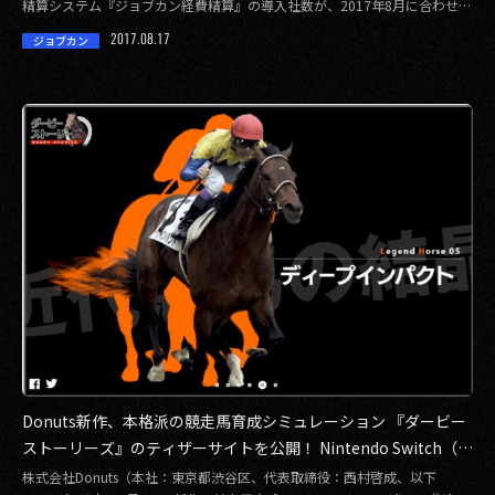
精算システム『ジョブカン経費精算』の導入社数が、2017年8月に合わせて
3, […]
2017.08.17
ジョブカン
Donuts新作、本格派の競走馬育成シミュレーション 『ダービー
ストーリーズ』のティザーサイトを公開！ Nintendo Switch（ニ
ンテンドースイッチ）など豪華賞品が当たる Twitterキャンペー
株式会社Donuts（本社：東京都渋谷区、代表取締役：西村啓成、以下