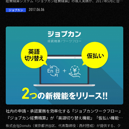
経費精算システム『ジョブカン経費精算』の導入実績が、2017年5月に合わ
せて2, […]
2017.06.06
ジョブカン
社内の申請・承認業務を効率化する『ジョブカンワークフロー』
『ジョブカン経費精算』が「英語切り替え機能」「仮払い機能」
をリリース！
株式会社Donuts（東京都渋谷区、代表取締役：西村啓成）が提供する、ク