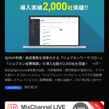
社内の申請・承認業務を効率化する『ジョブカンワークフロー』
『ジョブカン経費精算』の導入社数が2,000社を突破！ 〜ITト
レンドでも年間ランキング1位を獲得〜
株式会社Donuts(東京都渋谷区、代表取締役：西村啓成)が提供する、クラウ
ド型ワークフローシステム 『ジョブカンワークフロー』とクラウド型経費
精算システム『ジョブカン経費精算』の導入社数が、2017年2月に合わせて
2, […]
2017.02.21
ジョブカン