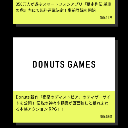
350万人が遊ぶスマートフォンアプリ『暴走列伝 単車
の虎』内にて無料連載決定！事前登録を開始
2016.11.25
Donuts 新作「宿星のディストピア」のティザーサイ
トを公開！ 伝説の神々や精霊が画面狭しと暴れまわ
る本格アクション RPG！！
2016.08.01