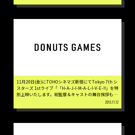
11月20日(金)にTOHOシネマズ新宿にてTokyo 7th シ
スターズ 1stライブ「「H-A-J-I-M-A-L-I-V-E-!!」を特
別上映いたします。総監督＆キャストの舞台挨拶も併
せて実施。
2015.11.12