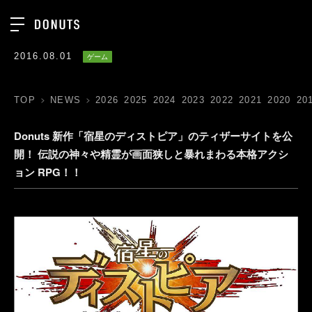
TOP
2016.08.01
ゲーム
お知らせ
NEWS
ジョブカン
TOP
NEWS
2026
2025
2024
2023
2022
2021
2020
2019
2018
2017
ABOUT
ゲーム
SERVICES
Donuts 新作「宿星のディストピア」のティザーサイトを公
開！ 伝説の神々や精霊が画面狭しと暴れまわる本格アクショ
ミクチャ
GROUP
ン RPG！！
医療(CLIUS)
RECRUIT
出版メディア
CONTACT
美少女図鑑
イベント
タテドラ