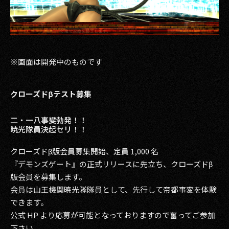
※画面は開発中のものです
クローズドβテスト募集
二・一八事變勃発！！
暁光隊員決起セリ！！
クローズドβ版会員募集開始、定員 1,000 名
『デモンズゲート』の正式リリースに先立ち、クローズドβ
版会員を募集します。
会員は山王機関暁光隊隊員として、先行して帝都事変を体験
できます。
公式 HP より応募が可能となっておりますので奮ってご参加
下さい。