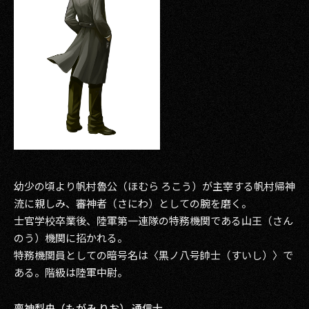
幼少の頃より帆村魯公（ほむら ろこう）が主宰する帆村帰神
流に親しみ、審神者（さにわ）としての腕を磨く。
士官学校卒業後、陸軍第一連隊の特務機関である山王（さん
のう）機関に招かれる。
特務機関員としての暗号名は〈黒ノ八号帥士（すいし）〉で
ある。階級は陸軍中尉。
喪神梨央（もがみ りお） 通信士