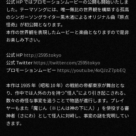
公式 HP ではプロモーションムービーの公開も開始いたしま
その他事業
した。テーマソングには、唯一無比の世界観を構築する孤高
PRIVACY POLICY
のシンガーソングライター黒木渚によるオリジナル曲『原点
怪奇』が初公開となります。
2026
本作の世界観を表現したムービーと楽曲となりますので是非
お楽しみ下さい。
2025
公式 HP
http://2595.tokyo
2024
公式 Twitter
https://twitter.com/2595tokyo
2023
プロモーションムービー
https://youtu.be/4oQJzZ7pbEQ
2022
本作は 1935 年（昭和 10 年）の戦前の帝都東京が舞台とな
り、作中では人外の力を持つ“怪人”により引き起こされる、
2021
数々の奇怪な事変を追うことで物語が進行します。プレイ
ヤーもまた「魔じん（※じんは神の下に人）」を使役する審
2020
神者（さにわ）として怪人に対峙し、事変の謎を究明してい
2019
きます。
2018