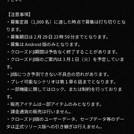
【注意事項】
・募集定員（1,000 名）に達した時点で募集は打ち切りとな
ります。
・募集期日は 2 月 29 日 23 時 59 分までとなります。
・募集は Android 版のみとなります。
・クローズドβ期間は予告なく終了することがあります。
・クローズドβ版のご案内は 3 月 1 日（火）を予定していま
す。
・β版につき予測できない不具合の恐れがあります。
・プレイ可能なシナリオは第１章６話までとなります。
・一部機能に関してはロック、または制約を行っておりま
す。
・販売アイテムは一部アイテムのみとなります。
・課金通貨の販売は行いません。
・クローズドβ版のユーザーデータ、セーブデータ等のデー
タは正式リリース版への引き継ぎは行えません。