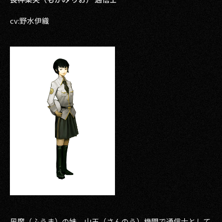
cv:野水伊織
風魔（ふうま）の妹。山王（さんのう）機関で通信士として