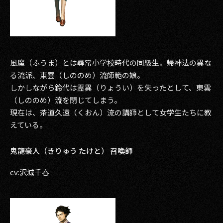
風魔（ふうま）とは尋常小学校時代の同級生。帰神法の異な
る流派、東雲（しののめ）流師範の娘。
しかしながら鈴代は霊異（りょうい）を失ったとして、東雲
（しののめ）流を閉じてしまう。
現在は、茶道久遠（くおん）流の講師として女学生たちに教
えている。
鬼龍豪人（きりゅう たけと） 召喚師
cv:沢城千春