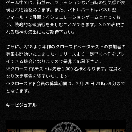
ゲーム中では、街並み、ファッションなど当時の空気感が表
現され物語を彩ります。また、バトルパートはパネル型
2017
フィールドで展開するシミュレーションゲームとなってお
2016
り、戦略的な頭脳戦を楽しむことができます。３D で表現さ
れる魔神の演出にもご期待下さい。
2015
さらに、2/18 より本作のクローズドベータテストの参加者の
2014
募集も開始いたしました。リリースより一足早く本作をプレ
イできる機会となりますので是非ご応募下さい。
2013
※クローズドβテストは先着 1,000 名様となります。定員と
2012
なり次第募集を終了いたします。
※クローズド β 会員の募集期間は、2 月 29 日 23 時 59 分まで
2011
となります。
2010
キービジュアル
2009