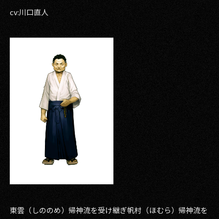
cv:川口直人
東雲（しののめ）帰神流を受け継ぎ帆村（ほむら）帰神流を