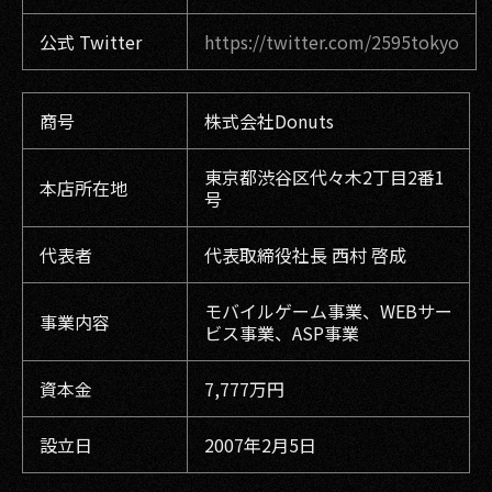
公式 Twitter
https://twitter.com/2595tokyo
商号
株式会社Donuts
東京都渋谷区代々木2丁目2番1
本店所在地
号
代表者
代表取締役社長 西村 啓成
モバイルゲーム事業、WEBサー
事業内容
ビス事業、ASP事業
資本金
7,777万円
設立日
2007年2月5日