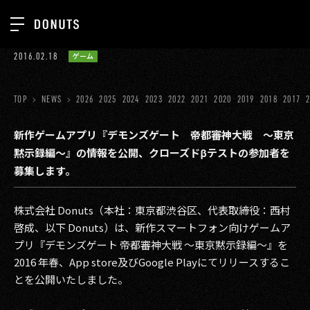
TOP
2016.02.18
ゲーム
お知らせ
NEWS
ジョブカン
TOP
NEWS
2026
2025
2024
2023
2022
2021
2020
2019
2018
2017
ABOUT
ゲーム
SERVICES
新作ゲームアプリ『デモンズゲート 帝都審神大戦 ～東京
黙示録編～』の情報を公開、クローズドβテストの参加者を
ミクチャ
GROUP
募集します。
医療(CLIUS)
RECRUIT
株式会社 Donuts（本社：東京都渋谷区、代表取締役：西村
出版メディア
CONTACT
啓成、以下 Donuts）は、新作スマートフォン向けゲームア
美少女図鑑
プリ『デモンズゲート 帝都審神大戦 ～東京黙示録編～』を
2016 年春、App store及びGoogle Playにてリリースするこ
イベント
とを公開いたしました。
タテドラ