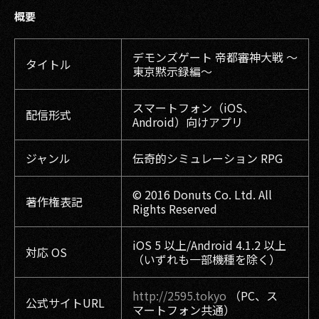
概要
デモンズゲート 帝都審神大戦 ～
タイトル
東京黙示録編～
スマートフォン（iOS、
配信形式
Android）向けアプリ
ジャンル
伝奇的シミュレーション RPG
© 2016 Donuts Co. Ltd. All
著作権表記
Rights Reserved
iOS 5 以上/Android 4.1.2 以上
対応 OS
（いずれも一部機種を除く）
http://2595.tokyo
（PC、ス
公式サイトURL
マートフォン共通）