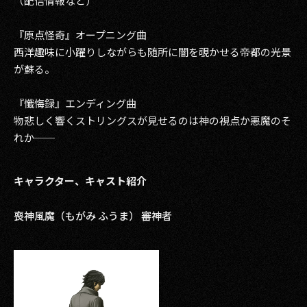
（配信情報など）
『原点怪奇』オープニング曲
西洋趣味に小躍りしながらも随所に闇を覗かせる帝都の光景
が蘇る。
『懺悔録』エンディング曲
物悲しく響くストリングスが見せるのは神の視点か悪魔のそ
れか──
キャラクター、キャスト紹介
喪神風魔（もがみ ふうま） 審神者