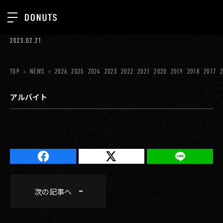
TOP
2023.02.21
お知らせ
NEWS
ジョブカン
TOP
NEWS
2026
2025
2024
2023
2022
2021
2020
2019
2018
2017
ABOUT
ゲーム
SERVICES
アルバイト
ミクチャ
GROUP
医療(CLIUS)
RECRUIT
出版メディア
CONTACT
美少女図鑑
次の記事へ
イベント
タテドラ