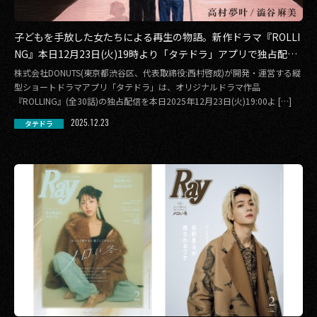
子どもを手放した女たちによる再生の物語。新作ドラマ『ROLLI
NG』本日12月23日(火)19時より「タテドラ」アプリで独占配信
スタート
株式会社DONUTS(東京都渋谷区、代表取締役:西村啓成)が開発・運営する縦
型ショートドラマアプリ「タテドラ」は、オリジナルドラマ作品
『ROLLING』(全30話)の独占配信を本日2025年12月23日(火)19:00よ […]
2025.12.23
タテドラ