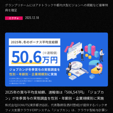
グランプリチームにはアドトラックや都内大型ビジョンへの掲載など豪華特
典を贈呈
2025.12.18
ミクチャ
2025年の賞与平均支給額、速報値は「506,547円」「ジョブカ
ン」が冬季賞与の実態調査を性別・年齢別・企業規模別に実施
株式会社DONUTS(東京都渋谷区、代表取締役:西村啓成)が提供するバックオ
フィス支援クラウドERPシステム「ジョブカン」は、クラウド型給与計算シ