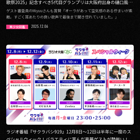
歌祭2025」記念すべき5代目グランプリは大阪府出身の樋口風花
(ひぐち ふうか)さんに決定！
ゲスト審査員のMiyuuさんも賞賛「オーラがあって空気感のある佇まいが素
敵。すごく耳あたりの良い歌声で最後まで聞き惚れていました。」
2025.12.06
美少女図鑑
ラジオ番組『サクラバシ919』12月8日〜12日は半年に一度のス
ペシャルウィーク！バラエティに富んだ豪華ゲストが勢揃い！