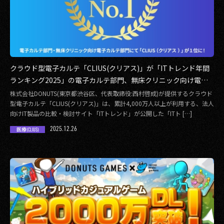
クラウド型電子カルテ「CLIUS(クリアス)」が「ITトレンド年間
ランキング2025」の電子カルテ部門、無床クリニック向け電子
カルテ部門の2部門で1位を獲得
株式会社DONUTS(東京都渋谷区、代表取締役:西村啓成)が提供するクラウド
型電子カルテ「CLIUS(クリアス)」は、累計4,000万人以上が利用する、法人
向けIT製品の比較・検討サイト「ITトレンド」が公開した「ITト […]
2025.12.26
医療(CLIUS)