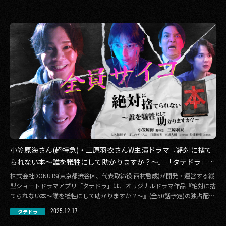
小笠原海さん(超特急)・三原羽衣さんW主演ドラマ『絶対に捨て
られない本〜誰を犠牲にして助かりますか？〜』「タテドラ」で
独占配信決定！
株式会社DONUTS(東京都渋谷区、代表取締役:西村啓成)が開発・運営する縦
型ショートドラマアプリ「タテドラ」は、オリジナルドラマ作品『絶対に捨
てられない本〜誰を犠牲にして助かりますか？〜』(全50話予定)の独占配信
を決 […]
2025.12.17
タテドラ