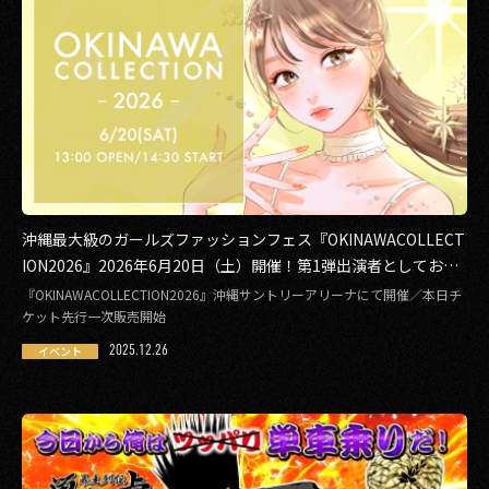
沖縄最大級のガールズファッションフェス『OKINAWACOLLECT
ION2026』2026年6月20日（土）開催！第1弾出演者としておさ
き、さくら、希空、しなこなどの出演が決定
『OKINAWACOLLECTION2026』沖縄サントリーアリーナにて開催／本日チ
ケット先行一次販売開始
2025.12.26
イベント