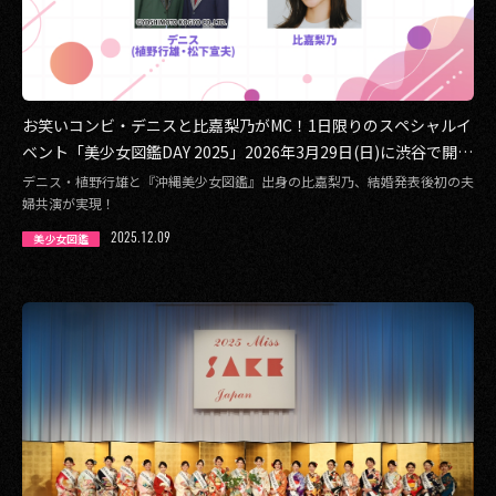
お笑いコンビ・デニスと比嘉梨乃がMC！1日限りのスペシャルイ
ベント「美少女図鑑DAY 2025」2026年3月29日(日)に渋谷で開催
決定
デニス・植野行雄と『沖縄美少女図鑑』出身の比嘉梨乃、結婚発表後初の夫
婦共演が実現！
2025.12.09
美少女図鑑