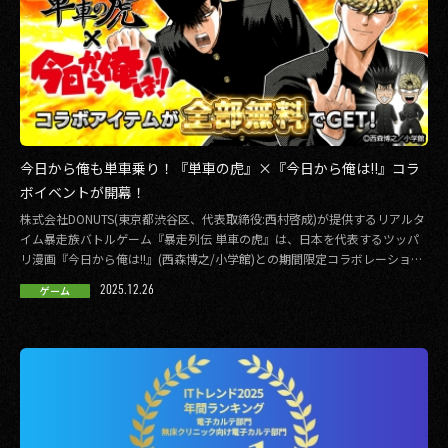
今日から俺も単車乗り！『単車の虎』×『今日から俺は!!』コラ
ボイベントが開幕！
株式会社DONUTS(東京都渋谷区、代表取締役:西村啓成)が提供するリアルタ
イム暴走族バトルゲーム『暴走列伝 単車の虎』は、日本を代表するツッパ
リ漫画『今日から俺は!!』(西森博之/小学館)との期間限定コラボレーション
イ […]
2025.12.26
ゲーム