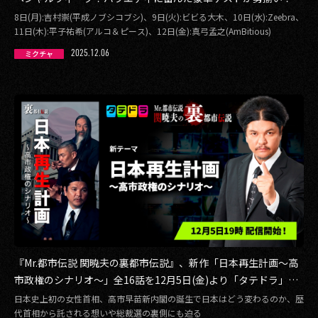
8日(月):吉村崇(平成ノブシコブシ)、9日(火):ビビる大木、10日(水):Zeebra、
11日(木):平子祐希(アルコ＆ピース)、12日(金):真弓孟之(AmBitious)
2025.12.06
ミクチャ
『Mr.都市伝説 関暁夫の裏都市伝説』、新作「日本再生計画〜高
市政権のシナリオ〜」全16話を12月5日(金)より「タテドラ」で
配信開始
日本史上初の女性首相、高市早苗新内閣の誕生で日本はどう変わるのか、歴
代首相から託される想いや総裁選の裏側にも迫る