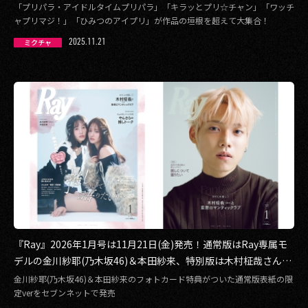
「プリパラ・アイドルタイムプリパラ」「キラッとプリ☆チャン」「ワッチ
ャプリマジ！」「ひみつのアイプリ」が作品の垣根を超えて大集合！
2025.11.21
ミクチャ
『Ray』2026年1月号は11月21日(金)発売！通常版はRay専属モ
デルの金川紗耶(乃木坂46)＆本田紗来、特別版は木村柾哉さん(I
NI)が『Ray』初ソロ表紙！
金川紗耶(乃木坂46)＆本田紗来のフォトカード特典がついた通常版表紙の限
定verをセブンネットで発売