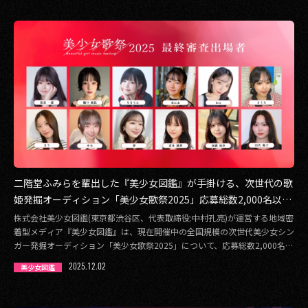
二階堂ふみらを輩出した『美少女図鑑』が手掛ける、次世代の歌
姫発掘オーディション「美少女歌祭2025」応募総数2,000名以上
の中から選出されたファイナリスト12名を発表！
株式会社美少女図鑑(東京都渋谷区、代表取締役:中村孔亮)が運営する地域密
着型メディア『美少女図鑑』は、現在開催中の全国規模の次世代美少女シン
ガー発掘オーディション「美少女歌祭2025」について、応募総数2,000名以
上の […]
2025.12.02
美少女図鑑