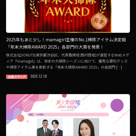
2025年もあと少し！mamagirl主催のNo.1掃除アイテム決定戦
「年末大掃除AWARD 2025」各部門の大賞を発表！
株式会社DONUTS(東京都渋谷区、代表取締役:西村啓成)が運営するWebメデ
ィア『mamagirl』は、年末の大掃除シーズンに向けて、優秀な便利グッズ
や掃除アイテム等を表彰する「年末大掃除AWARD 2025」の各部門 […]
2025.12.10
出版メディア