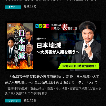
25 […]
2025.12.27
タテドラ
2017
2016
2015
2014
2013
2012
2011
『Mr.都市伝説 関暁夫の裏都市伝説』、新作「日本壊滅〜大災
2010
害が人類を襲う〜」全15話を12月26日(金)より「タテドラ」で配
信開始
【最新科学的見解】富士山噴火・南海トラフ地震・首都直下地震など日本を
2009
襲う巨大災害のリスク予測を解説
2025.12.26
タテドラ