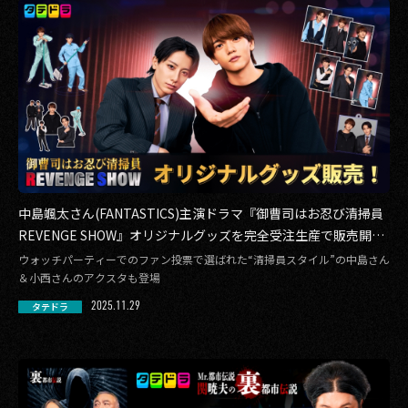
中島颯太さん(FANTASTICS)主演ドラマ『御曹司はお忍び清掃員
REVENGE SHOW』オリジナルグッズを完全受注生産で販売開
始！
ウォッチパーティーでのファン投票で選ばれた“清掃員スタイル”の中島さん
＆小西さんのアクスタも登場
2025.11.29
タテドラ