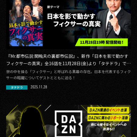
『Mr.都市伝説 関暁夫の裏都市伝説』、新作「日本を影で動かす
フィクサーの真実」全16話を11月28日(金)より「タテドラ」で配
信開始
世の中を操る「フィクサー」と呼ばれる黒幕の存在。日本を代表するフィク
サーの暗躍についてゲストとともに迫る！
2025.11.28
タテドラ