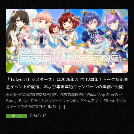
『Tokyo 7th シスターズ』は2026年2月で12周年！トーク＆朗読
会イベントの開催、および年末年始キャンペーンの詳細が公開
株式会社DONUTS(東京都渋谷区、代表取締役:西村啓成)がApp Store及び
Google Playにて提供中のスマートフォン向けゲームアプリ『Tokyo 7th シ
スターズ THE SKY’S THE LIMIT』 […]
2025.12.17
ゲーム