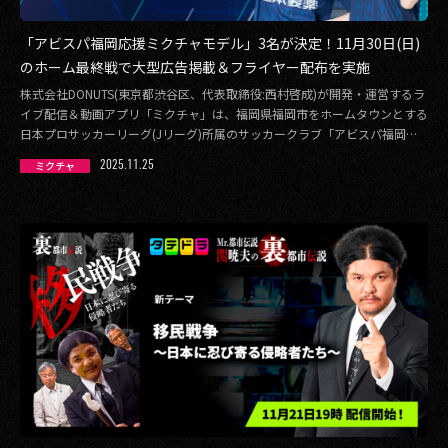
「アビスパ福岡応援ミクチャモデル」3名が決定！11月30日(日)
のホーム最終戦で大型広告掲載＆フライヤー配布を実施
株式会社DONUTS(東京都渋谷区、代表取締役:西村啓成)が開発・運営するラ
イブ配信＆動画アプリ「ミクチャ」は、福岡県福岡市をホームタウンとする
日本プロサッカーリーグ(Jリーグ)所属のサッカークラブ「アビスパ福岡」
とのオ […]
2025.11.25
ミクチャ