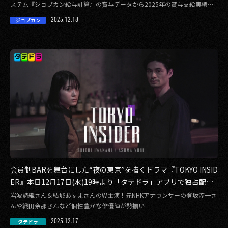
ステム『ジョブカン給与計算』の賞与データから2025年の賞与支給実績を
抽出 […]
2025.12.18
ジョブカン
会員制BARを舞台にした“夜の東京”を描くドラマ『TOKYO INSID
ER』本日12月17日(水)19時より「タテドラ」アプリで独占配信
スタート
岩波詩織さん＆結城あすまさんのW主演！元NHKアナウンサーの登坂淳一さ
んや織田奈那さんなど個性豊かな俳優陣が勢揃い
2025.12.17
タテドラ