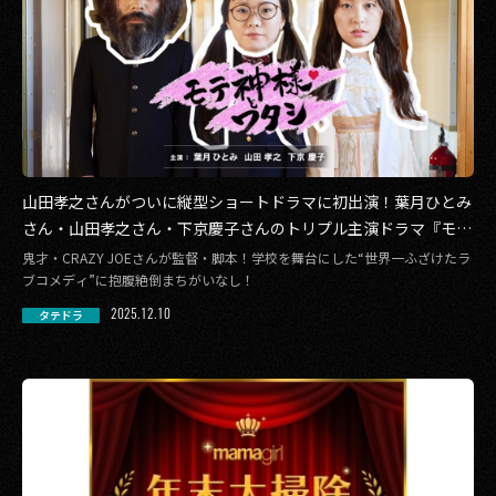
山田孝之さんがついに縦型ショートドラマに初出演！葉月ひとみ
さん・山田孝之さん・下京慶子さんのトリプル主演ドラマ『モテ
神様とワタシ』本日12月10日(水)19時より「タテドラ」アプリで
鬼才・CRAZY JOEさんが監督・脚本！学校を舞台にした“世界一ふざけたラ
独占配信スタート
ブコメディ”に抱腹絶倒まちがいなし！
2025.12.10
タテドラ