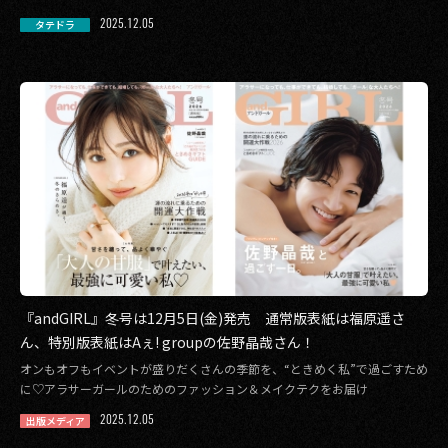
2025.12.05
タテドラ
『andGIRL』冬号は12月5日(金)発売 通常版表紙は福原遥さ
ん、特別版表紙はAぇ! groupの佐野晶哉さん！
オンもオフもイベントが盛りだくさんの季節を、“ときめく私”で過ごすため
に♡アラサーガールのためのファッション＆メイクテクをお届け
2025.12.05
出版メディア