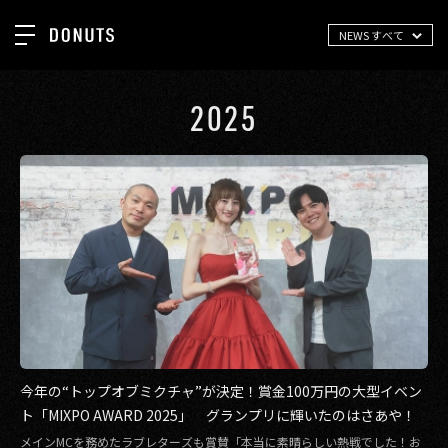
NEWS すべて
TOP
お知らせ
2025
NEWS
ジョブカン
ABOUT
ゲーム
SERVICES
ミクチャ
GROUP
医療(CLIUS)
RECRUIT
出版メディア
CONTACT
美少女図鑑
イベント
今年の“トップオブミクチャ”が決定！賞金100万円の大型イベン
ト「MIXPO AWARD 2025」 グランプリに輝いたのはさあや！
タテドラ
メインMCを務めたラブレターズも賞賛「本当に素晴らしい熱戦でした！お