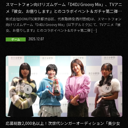
スマートフォン向けリズムゲーム「D4DJ Groovy Mix」、TVアニ
メ『彼女、お借りします』とのコラボイベント＆ガチャ第二弾
「DJ、またお借りします」に登場するメンバーイラストを公開！
株式会社DONUTS(東京都渋谷区、代表取締役:西村啓成)は、スマートフォン
向けリズムゲーム「D4DJ Groovy Mix」(以下グルミク)にて、TVアニメ『彼
女、お借りします』とのコラボイベント&ガチャ第二弾 […]
2025.12.07
ゲーム
応募総数2,000名以上！次世代シンガーオーディション「美少女