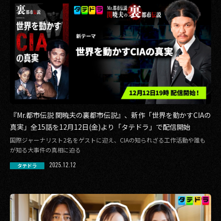
『Mr.都市伝説 関暁夫の裏都市伝説』、新作「世界を動かすCIAの
真実」全15話を12月12日(金)より「タテドラ」で配信開始
国際ジャーナリスト2名をゲストに迎え、CIAの知られざる工作活動や誰も
が知る大事件の真相に迫る
2025.12.12
タテドラ