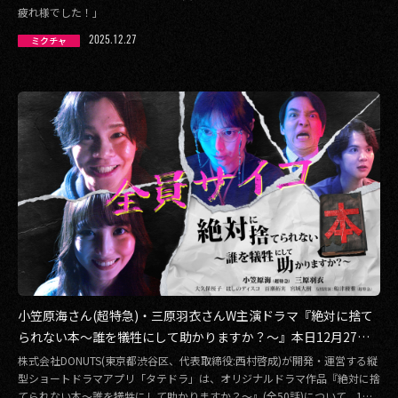
疲れ様でした！」
その他事業
2025.12.27
PRIVACY POLICY
ミクチャ
2026
2025
2024
2023
2022
2021
小笠原海さん(超特急)・三原羽衣さんW主演ドラマ『絶対に捨て
2020
られない本〜誰を犠牲にして助かりますか？〜』本日12月27日
2019
(土)12時より「タテドラ」独占配信スタート！
株式会社DONUTS(東京都渋谷区、代表取締役:西村啓成)が開発・運営する縦
型ショートドラマアプリ「タテドラ」は、オリジナルドラマ作品『絶対に捨
2018
てられない本〜誰を犠牲にして助かりますか？〜』(全50話)について、1〜