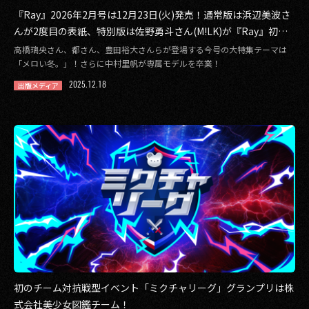
『Ray』2026年2月号は12月23日(火)発売！通常版は浜辺美波さ
んが2度目の表紙、特別版は佐野勇斗さん(M!LK)が『Ray』初表
紙を飾る！
高橋璃央さん、都さん、豊田裕大さんらが登場する今号の大特集テーマは
「メロい冬。」！さらに中村里帆が専属モデルを卒業！
2025.12.18
出版メディア
初のチーム対抗戦型イベント「ミクチャリーグ」グランプリは株
式会社美少女図鑑チーム！