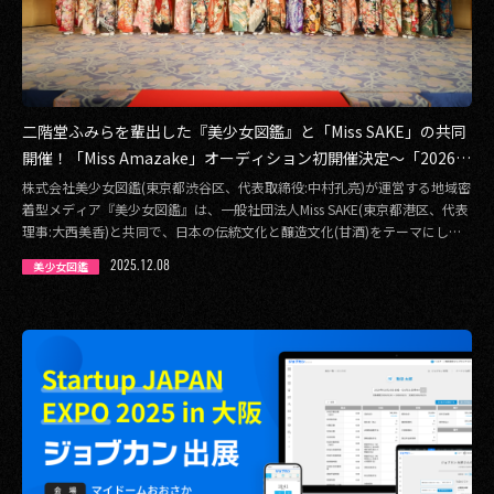
二階堂ふみらを輩出した『美少女図鑑』と「Miss SAKE」の共同
開催！「Miss Amazake」オーディション初開催決定〜「2026 M
iss Amazake」エントリー受付開始〜
株式会社美少女図鑑(東京都渋谷区、代表取締役:中村孔亮)が運営する地域密
着型メディア『美少女図鑑』は、一般社団法人Miss SAKE(東京都港区、代表
理事:大西美香)と共同で、日本の伝統文化と醸造文化(甘酒)をテーマにし
[…]
2025.12.08
美少女図鑑