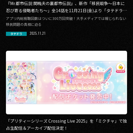
『Mr.都市伝説 関暁夫の裏都市伝説』、新作「移民戦争〜日本に
忍び寄る侵略者たち〜」全14話を11月21日(金)より「タテドラ」
で配信開始
アプリ内総視聴回数はついに300万回突破！大手メディアでは報じられない
移民問題の真相に迫る
2025.11.21
タテドラ
「プリティーシリーズ Crossing Live 2025」を「ミクチャ」で独
占生配信＆アーカイブ配信決定！