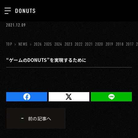
TOP
2021.12.09
お知らせ
NEWS
ジョブカン
TOP
NEWS
2026
2025
2024
2023
2022
2021
2020
2019
2018
2017
ABOUT
ゲーム
SERVICES
“ゲームのDONUTS”を実現するために
ミクチャ
GROUP
医療(CLIUS)
RECRUIT
出版メディア
CONTACT
美少女図鑑
前の記事へ
イベント
タテドラ