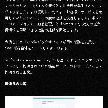
ステムのため、ログインや情報入力に手間が発生するケース
2017
がありました。より便利に、効率よくお客様にサービスを使
用していただくべく、この度の連携を決定しました。ボタン
2016
一つで「ジョブカン勤怠管理」と「SmartHR」双方の従業
2015
員情報を同期できる機能の提供を開始します。
2014
今後もジョブカンはバックオフィス部門の業務を支援し、
SaaS業界全体をリードしてまいります。
2013
※「Software as a Service」の略語。これまでパッケージソ
2012
フトとして提供されていた機能が、クラウドサービスとして
2011
提供される形態。
2010
■連携の内容
2009