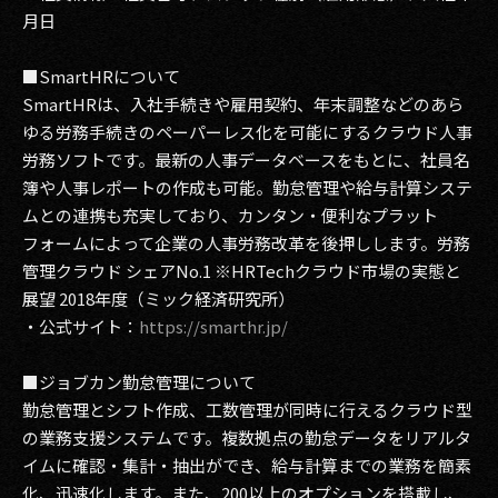
月日
■SmartHRについて
SmartHRは、入社手続きや雇用契約、年末調整などのあら
ゆる労務手続きのペーパーレス化を可能にするクラウド人事
労務ソフトです。最新の人事データベースをもとに、社員名
簿や人事レポートの作成も可能。勤怠管理や給与計算システ
ムとの連携も充実しており、カンタン・便利なプラット
フォームによって企業の人事労務改革を後押しします。労務
管理クラウド シェアNo.1 ※HRTechクラウド市場の実態と
展望 2018年度（ミック経済研究所）
・公式サイト：
https://smarthr.jp/
■ジョブカン勤怠管理について
勤怠管理とシフト作成、工数管理が同時に行えるクラウド型
の業務支援システムです。複数拠点の勤怠データをリアルタ
イムに確認・集計・抽出ができ、給与計算までの業務を簡素
化、迅速化します。また、200以上のオプションを搭載し、