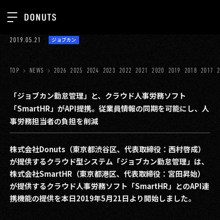
TOP
2019.05.21
ジョブカン
お知らせ
NEWS
ジョブカン
TOP
NEWS
2026
2025
2024
2023
2022
2021
2020
2019
2018
2017
ABOUT
ゲーム
SERVICES
「ジョブカン勤怠管理」と、クラウド人事労務ソフト
「SmartHR」がAPI提携。従業員情報の同期を可能にし、人
ミクチャ
GROUP
事労務担当者の負担を削減
医療(CLIUS)
RECRUIT
株式会社Donuts（東京都渋谷区、代表取締役：西村啓成）
出版メディア
CONTACT
が提供するクラウド型システム「ジョブカン勤怠管理」は、
美少女図鑑
株式会社SmartHR（東京都港区、代表取締役：宮田昇始）
が提供するクラウド人事労務ソフト「SmartHR」とのAPI連
イベント
携機能の提供を本日2019年5月21日より開始しました。
タテドラ