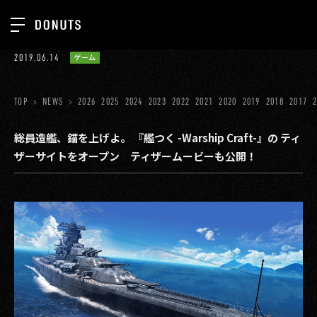
TOP
2019.06.14
ゲーム
お知らせ
NEWS
ジョブカン
TOP
NEWS
2026
2025
2024
2023
2022
2021
2020
2019
2018
2017
ABOUT
ゲーム
SERVICES
――総員造艦、錨を上げよ。 『艦つく -Warship Craft-』の ティ
ザーサイトをオープン ティザームービーも公開！
ミクチャ
GROUP
医療(CLIUS)
RECRUIT
出版メディア
CONTACT
美少女図鑑
イベント
タテドラ