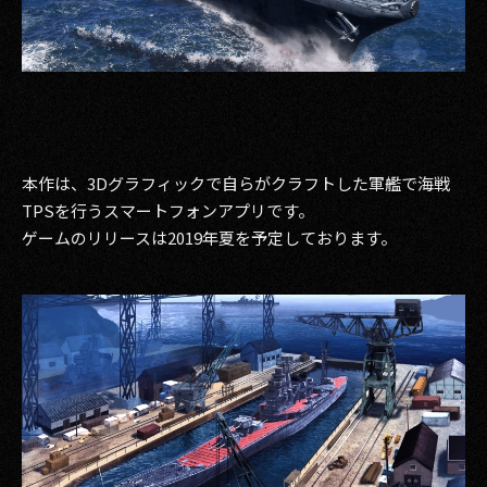
その他事業
PRIVACY POLICY
2026
2025
本作は、3Dグラフィックで自らがクラフトした軍艦で海戦
2024
TPSを行うスマートフォンアプリです。
ゲームのリリースは2019年夏を予定しております。
2023
2022
2021
2020
2019
2018