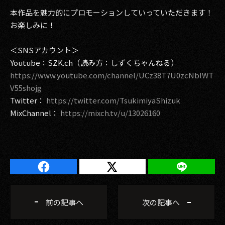
本作品を魅力的にプロモーションしていっていただきます！
お楽しみに！
＜SNSアカウント＞
Youtube：SZK.ch（読み方：しずくちゃんねる）
https://www.youtube.com/channel/UCz38T7U0zcNblWT
V55shojg
Twitter：
https://twitter.com/TsukimiyaShizuk
MixChannel：
https://mixch.tv/u/13026160
前の記事へ
次の記事へ