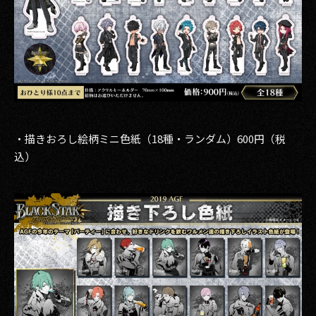
・描きおろし絵柄ミニ色紙（18種・ランダム）600円（税
込）