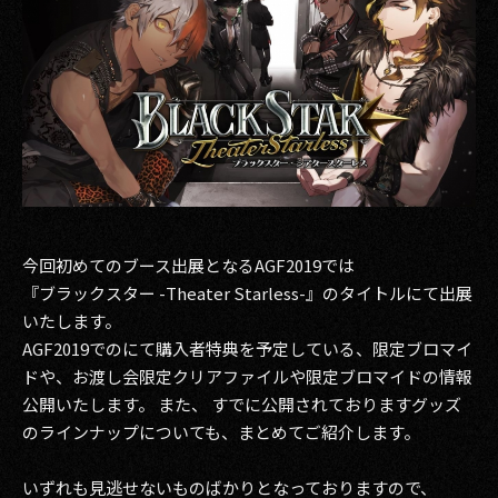
その他事業
PRIVACY POLICY
2026
2025
2024
2023
今回初めてのブース出展となるAGF2019では
『ブラックスター -Theater Starless-』のタイトルにて出展
2022
いたします。
2021
AGF2019でのにて購入者特典を予定している、限定ブロマイ
ドや、お渡し会限定クリアファイルや限定ブロマイドの情報
2020
公開いたします。 また、 すでに公開されておりますグッズ
のラインナップについても、まとめてご紹介します。
2019
いずれも見逃せないものばかりとなっておりますので、
2018