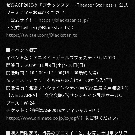
ぜひAGF2019の『ブラックスター -Theater Starless-』公式
2017
ブースに足をお運びください。
・公式サイト：
https://blackstar-ts.jp/
2016
・公式Twitter(@Blackstar_ts)：
https://twitter.com/Blackstar_ts
2015
■イベント概要
2014
イベント名：アニメイトガールズフェスティバル2019
2013
開催日： 2019年11月9日(土)～10日(日)
開催時間： 10：00～17：00(16：30最終入場)
2012
※ファストチケットをお持ちの方は9：00から入場可
開催場所：池袋サンシャインシティ(東京都豊島区東池袋3-1)
2011
【White AREA】：文化会館3階サンシャイン展示ホールC
2010
ブース：W-24
チケット： 詳細はAGF2019オフィシャルHP（
2009
https://www.animate.co.jp/ex/agf/
）をご覧ください。
■購入者限定で、特典のブロマイドと、お渡し会限定クリア