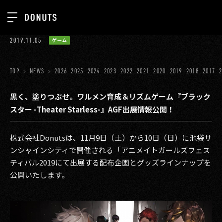
TOP
2019.11.05
ゲーム
お知らせ
NEWS
ジョブカン
TOP
NEWS
2026
2025
2024
2023
2022
2021
2020
2019
2018
2017
ABOUT
ゲーム
SERVICES
黒く、塗りつぶせ。ワルメン育成＆リズムゲーム『ブラック
スター -Theater Starless-』AGF出展情報公開！
ミクチャ
GROUP
医療(CLIUS)
RECRUIT
株式会社Donutsは、11月9日（土）から10日（日）に池袋サ
ンシャインシティで開催される「アニメイトガールズフェス
出版メディア
CONTACT
ティバル2019にて出展する配布企画とグッズラインナップを
美少女図鑑
公開いたします。
イベント
タテドラ