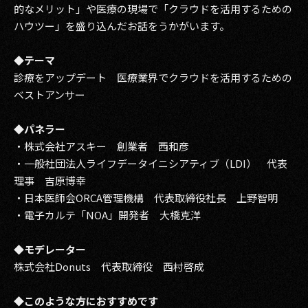
的なメリット」や医療の現場で「クラウドを活用するための
2017
ハウツー」を盛り込んだお話をうかがいます。
2016
◆テーマ
診療をアップデート 医療業界でクラウドを活用するための
2015
ベストアンサー
2014
◆パネラー
2013
・株式会社アスキー 創業者 西和彦
・一般社団法人ライフデータイニシアティブ（LDI） 代表
2012
理事 吉原博幸
・日本医師会ORCA管理機構 代表取締役社長 上野智明
2011
・電子カルテ「NOA」開発者 大橋克洋
2010
◆モデレーター
2009
株式会社Donuts 代表取締役 西村啓成
◆このような方におすすめです