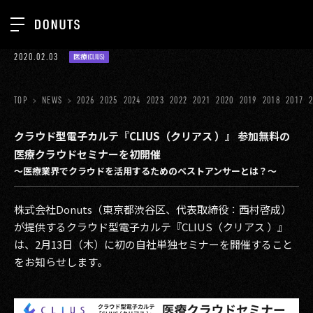
TOP
2020.02.03
医療(CLIUS)
お知らせ
NEWS
ジョブカン
TOP
NEWS
2026
2025
2024
2023
2022
2021
2020
2019
2018
2017
ABOUT
ゲーム
SERVICES
クラウド型電子カルテ『CLIUS（クリアス ）』 参加無料の
医療クラウドセミナーを初開催
ミクチャ
GROUP
～医療業界でクラウドを活用するためのベストアンサーとは？～
医療(CLIUS)
RECRUIT
株式会社Donuts（東京都渋谷区、代表取締役：西村啓成）
出版メディア
CONTACT
が提供するクラウド型電子カルテ『CLIUS（クリアス ）』
美少女図鑑
は、2月13日（木）に初の自社単独セミナーを開催すること
をお知らせします。
イベント
タテドラ