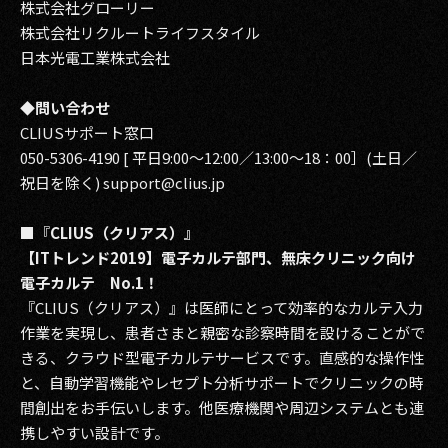
株式会社グローリー
株式会社リクルートライフスタイル
日本光電工業株式会社
◆問い合わせ
CLIUSサポート窓口
050-5306-4190 [ 平日9:00～12:00／13:00〜18：00］(土日／
祝日を除く)
support@clius.jp
■
『
CLIUS（クリアス）』
【ITトレンド2019】電子カルテ部門、無床クリニック向け
電子カルテ No.1！
『CLIUS（クリアス）』は医師にとって効率的なカルテ入力
作業を実現し、患者さまと親密な診察時間を設けることがで
きる、クラウド型電子カルテサービスです。直感的な操作性
と、自動学習機能やレセプト分析サポートでクリニックの時
間創出をお手伝いします。他医療機関や周辺システムとも連
携しやすい設計です。