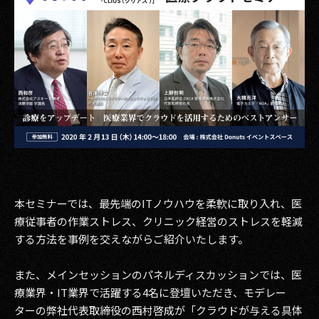
その他事業
PRIVACY POLICY
2026
2025
2024
2023
2022
本セミナーでは、最先端のITノウハウを柔軟に取り入れ、医
療従事者の作業ストレス、クリニック経営のストレスを軽減
2021
する方法を事例を交えながらご紹介いたします。
2020
また、メインセッションのパネルディスカッションでは、医
2019
療業界・IT業界で活躍する4名に登壇いただき、モデレー
ターの弊社代表取締役の西村啓成が「クラウドが与える具体
2018