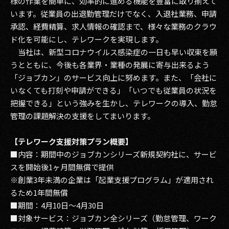
様の作業を簡単に、効率的に進める機能を豊富に取り揃えて
います。従業員の出退勤管理だけでなく、入退社業務、申請
2017
承認、経費精算、求人情報の確認まで、様々な業務のクラウ
ド化を可能にし、テレワークを実現します。
2016
当社は、新型コロナウイルス感染症の一日も早い収束を願
2015
うとともに、今後も各業界・業種の発展に寄与出来るよう
「ジョブカン」のサービス向上に努めます。また、「会社に
2014
いなくても打刻や申請ができる」「いつでも従業員の状況を
把握できる」という強みを生かし、テレワークの導入、勤怠
2013
管理の課題解決の支援をしてまいります。
2012
【テレワーク支援対策プラン概要】
2011
■内容：期間中のジョブカンシリーズ新規契約社に、サービ
スを開始後1ヶ月間無償で提供
2010
※創業3年未満の企業は「起業支援プログラム」が適用され
るため1年間無償
2009
■期間：4月10日～4月30日
■対象サービス：ジョブカン全シリーズ（勤怠管理、ワーク