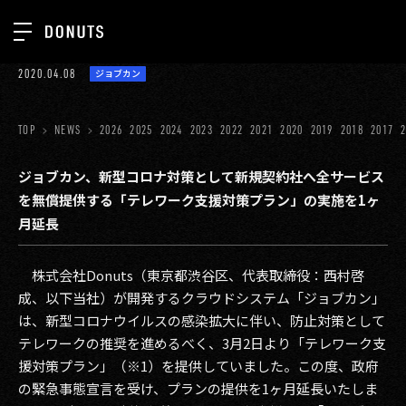
TOP
2020.04.08
ジョブカン
お知らせ
NEWS
ジョブカン
TOP
NEWS
2026
2025
2024
2023
2022
2021
2020
2019
2018
2017
ABOUT
ゲーム
SERVICES
ジョブカン、新型コロナ対策として新規契約社へ全サービス
を無償提供する「テレワーク支援対策プラン」の実施を1ヶ
ミクチャ
GROUP
月延長
医療(CLIUS)
RECRUIT
株式会社Donuts
（東京都渋谷区、代表取締役：西村啓
出版メディア
CONTACT
成、以下当社）
が開発するクラウドシステム「ジョブカン」
美少女図鑑
は、新型コロナウイルスの感染拡大に伴い、防止対策として
テレワークの推奨を進めるべく、3月2日より「テレワーク支
イベント
援対策プラン」（※1）を提供していました。この度、政府
タテドラ
の緊急事態宣言を受け、プランの提供を1ヶ月延長いたしま