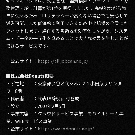
せランキングでは、勤怠管理・経費精算・ワークフロー・労
務管理・給与計算が第1位を獲得しました。高機能ながら簡
単に使えるため、ITリテラシーが高くない場合でも安心して
導入可能。また低価格で利用できるため中小規模の企業にも
フィットします。点在する各領域を効率化しながら、システ
ム・データの一元化を進めることで大きな効果を生むことが
できるサービスです。
・公式サイト：
https://all.jobcan.ne.jp/
■株式会社Donuts概要
・所在地 ：東京都渋谷区代々木2-2-1 小田急サザンタ
ワー8階
・代表者 ：代表取締役 西村啓成
・設立 ：2007年2月5日
・事業内容 ：クラウドサービス事業、モバイルゲーム事
業、WEBサービス事業
・企業サイト：
https://www.donuts.ne.jp/