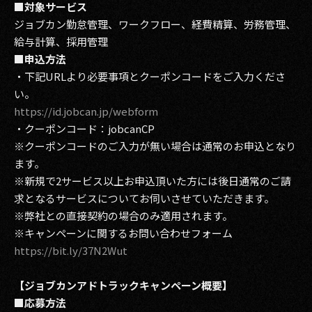
■対象サービス
ジョブカン勤怠管理、ワークフロー、経費精算、労務管理、
給与計算、採用管理
■申込方法
・下記URLより必要事項とクーポンコードをご入力くださ
い。
https://id.jobcan.jp/webform
・クーポンコード：jobcanCP
※クーポンコードのご入力が無い場合は通常のお申込となり
ます。
※新規で2サービス以上お申込頂いた方には後日通常のご請
求となるサービスについてお伺いさせていただきます。
※弊社との直接契約の場合のみ適用されます。
※キャンペーンに関するお問い合わせフォーム
https://bit.ly/37N2Wut
【ジョブカンアドトラックキャンペーン概要】
■応募方法