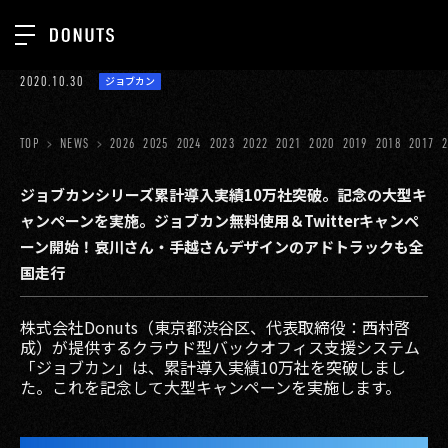
TOP
2020.10.30
ジョブカン
お知らせ
NEWS
ジョブカン
TOP
NEWS
2026
2025
2024
2023
2022
2021
2020
2019
2018
2017
ABOUT
ゲーム
SERVICES
ジョブカンシリーズ累計導入実績10万社突破。記念の大型キ
ャンペーンを実施。ジョブカン無料使用＆Twitterキャンペ
ミクチャ
GROUP
ーン開始！哀川さん・手越さんデザインのアドトラックも全
医療(CLIUS)
国走行
RECRUIT
出版メディア
CONTACT
株式会社Donuts（東京都渋谷区、代表取締役：西村啓
美少女図鑑
成）が提供するクラウド型バックオフィス支援システム
「ジョブカン」は、累計導入実績10万社を突破しまし
た。これを記念して大型キャンペーンを実施します。
イベント
タテドラ