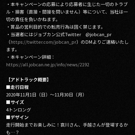
・本キャンペーンの応募により応募者に生じた一切のトラブ
ル・損害（直接・間接を問いません）等について、当社は一
切の責任を負いかねます。
・賞品の営利目的での転売行為は固く禁じます。
・当選者にはジョブカン公式Twitter @jobcan_pr
（
https://twitter.com/jobcan_pr
）のDMよりご連絡いたし
ます。
・本キャンペーン詳細：
https://all.jobcan.ne.jp/info/news/2192
【アドトラック概要】
■走行日程
2020年11月1日（日）～11月30日（月）
■サイズ
4トンロング
■デザイン
走行開始までお楽しみに！哀川さん、手越さんが登場するか
も…？