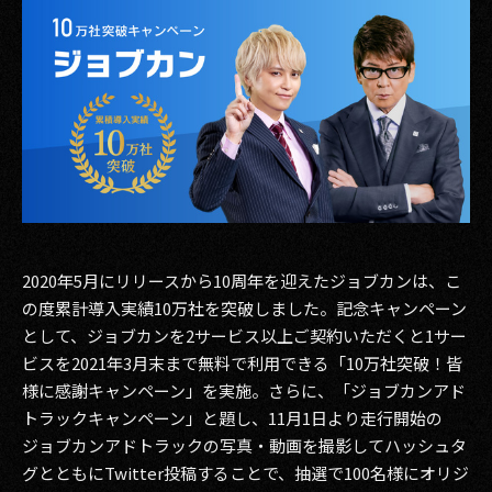
その他事業
PRIVACY POLICY
2026
2025
2024
2023
2020年5月にリリースから10周年を迎えたジョブカンは、こ
2022
の度累計導入実績10万社を突破しました。記念キャンペーン
として、ジョブカンを2サービス以上ご契約いただくと1サー
2021
ビスを2021年3月末まで無料で利用できる「10万社突破！皆
様に感謝キャンペーン」を実施。さらに、「ジョブカンアド
2020
トラックキャンペーン」と題し、11月1日より走行開始の
2019
ジョブカンアドトラックの写真・動画を撮影してハッシュタ
グとともにTwitter投稿することで、抽選で100名様にオリジ
2018