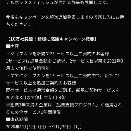
ナルボックスティッシュが当たる施策も展開します。
2017
今後もキャンペーンを順次追加発表しますので楽しみにお待
2016
ちください。
2015
【10万社突破！皆様に感謝キャンペーン概要】
■内容
2014
・ジョブカンを新規で2サービス以上ご契約のお客様
1サービスは通常金額をご請求、2サービス目以降を2021年3
2013
月まで無料で使用可能
2012
・すでにジョブカンを1サービス以上ご契約中で、新たに1
サービス以上を追加ご契約のお客様
2011
既存サービスは通常金額をご請求、新規ご契約サービスを
2021年3月まで無料で使用可能
2010
※創業3年未満の企業は「起業支援プログラム」が適用され
2009
るため全サービス1年間無償
■申込期間
2020年11月1日（日）～11月30日（月）