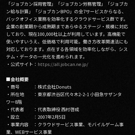
「ジョブカン採用管理」「ジョブカン労務管理」「ジョブカ
ン給与計算」「ジョブカンBPO」の全7サービスからなる、
バックオフィス業務を効率化するクラウドサービス群です。
企業の創業期から成熟期まであらゆるステージ・規模に対応
しており、現在100,000社以上が利用しています。高機能で
使いやすいうえ、低価格で利用可能。働き方改革関連法にも
対応しております。点在する各領域を効率化しながら、シス
テム・データの一元化を進められます。
・公式サイト：
https://all.jobcan.ne.jp/
■会社概要
・商号 ：株式会社Donuts
・所在地 ：東京都渋谷区代々木2-2-1 小田急サザンタ
ワー8階
・代表者 ：代表取締役 西村啓成
・設立 ：2007年2月5日
・事業内容 ：クラウドサービス事業、モバイルゲーム事
業、WEBサービス事業