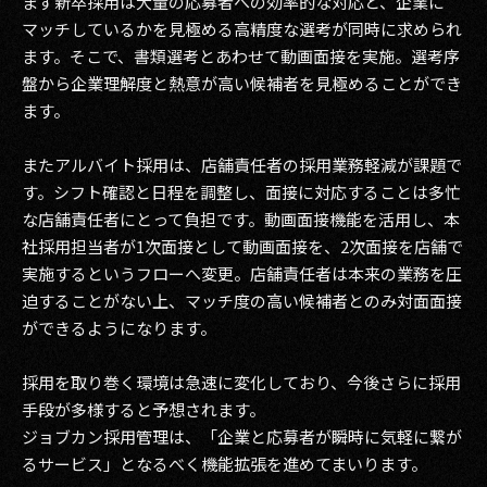
まず新卒採用は大量の応募者への効率的な対応と、企業に
マッチしているかを見極める高精度な選考が同時に求められ
2017
ます。そこで、書類選考とあわせて動画面接を実施。選考序
盤から企業理解度と熱意が高い候補者を見極めることができ
2016
ます。
2015
またアルバイト採用は、店舗責任者の採用業務軽減が課題で
2014
す。シフト確認と日程を調整し、面接に対応することは多忙
な店舗責任者にとって負担です。動画面接機能を活用し、本
2013
社採用担当者が1次面接として動画面接を、2次面接を店舗で
実施するというフローへ変更。店舗責任者は本来の業務を圧
2012
迫することがない上、マッチ度の高い候補者とのみ対面面接
2011
ができるようになります。
2010
採用を取り巻く環境は急速に変化しており、今後さらに採用
手段が多様すると予想されます。
2009
ジョブカン採用管理は、「企業と応募者が瞬時に気軽に繋が
るサービス」となるべく機能拡張を進めてまいります。