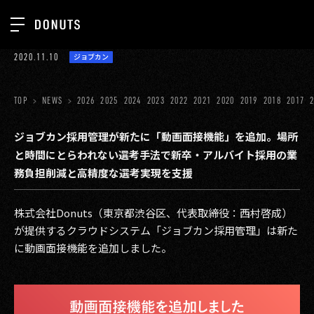
TOP
2020.11.10
ジョブカン
お知らせ
NEWS
ジョブカン
TOP
NEWS
2026
2025
2024
2023
2022
2021
2020
2019
2018
2017
ABOUT
ゲーム
SERVICES
ジョブカン採用管理が新たに「動画面接機能」を追加。場所
と時間にとらわれない選考手法で新卒・アルバイト採用の業
ミクチャ
GROUP
務負担削減と高精度な選考実現を支援
医療(CLIUS)
RECRUIT
株式会社Donuts（東京都渋谷区、代表取締役：西村啓成）
出版メディア
CONTACT
が提供するクラウドシステム「ジョブカン採用管理」は新た
美少女図鑑
に動画面接機能を追加しました。
イベント
タテドラ