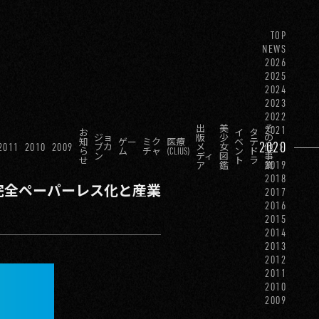
TOP
NEWS
2026
2025
2024
2023
2022
出
美
そ
2021
お
イ
タ
ジョ
版
少
の
知
ゲー
ミク
医療
ベ
テ
2020
2011
2010
2009
ブカ
メ
女
他
ら
ム
チャ
(CLIUS)
ン
ド
ン
ディ
図
事
せ
ト
ラ
2019
ア
鑑
業
2018
完全ペーパーレス化と産業
2017
2016
2015
2014
2013
2012
2011
2010
2009