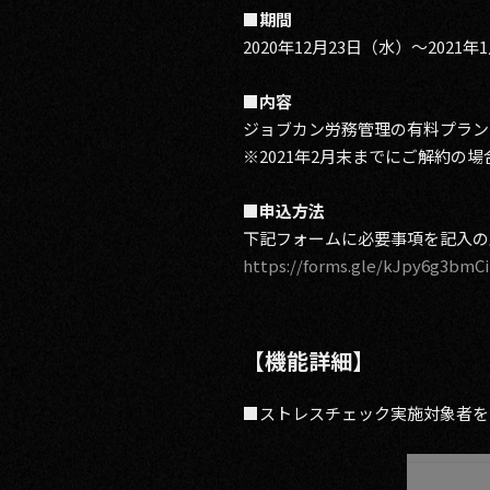
■期間
2020年12月23日（水）～2021年
■内容
ジョブカン労務管理の有料プラン環
※2021年2月末までにご解約の
■申込方法
下記フォームに必要事項を記入の
https://forms.gle/kJpy6g3bmC
【機能詳細】
■ストレスチェック実施対象者を