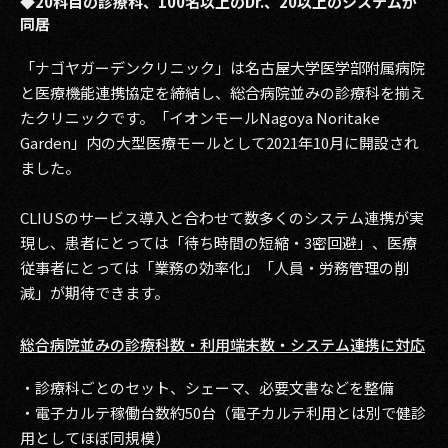
◆20科目の診療科、100名以上のDr.、20以上のシステムが
同居
2017
「ナゴヤガーデンクリニック」は名古屋大学医学部附属病院
2016
と医療機能連携協定を締結し、総合病院並みの診療科を揃え
たクリニックです。「イオンモールNagoya Noritake
2015
Garden」内の大型医療モールとして2021年10月に開設され
2014
ました。
2013
CLIUSのサービス導入と合わせて数多くのシステム連携が実
現し、患者にとっては「待ち時間の短縮・3密回避」、医療
2012
従事者にとっては「業務の効率化」「人員・労務管理の削
減」が期待できます。
2011
2010
総合病院並みの診療科数・利用端末数・システム連携に対応
2009
・診療科ごとのセット、シェーマ、必要文書などを整備
・電子カルテ稼働台数約50台（電子カルテ利用とは別で健診
用としてほぼ同規模）