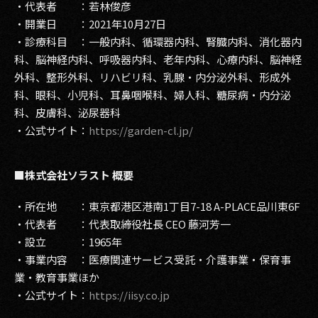
・代表者 ：若林俊彦
・開業日 ：2021年10月27日
・診療科目 ：一般内科、循環器内科、腎臓内科、消化器内
科、脳神経内科、呼吸器内科、老年内科、心療内科、脳神経
外科、整形外科、リハビリ科、乳腺・内分泌外科、形成外
科、眼科、小児科、耳鼻咽喉科、婦人科、糖尿病・内分泌
科、皮膚科、泌尿器科
・公式サイト：
https://garden-cl.jp/
■株式会社ソラスト 概要
・所在地 ：東京都港区港南1丁目7-18 A-PLACE品川東6F
・代表者 ：代表取締役社長 CEO 藤河芳一
・設立 ：1965年
・事業内容 ：医療関連サービス受託・介護事業・保育事
業・教育事業ほか
・公式サイト：
https://iisy.co.jp