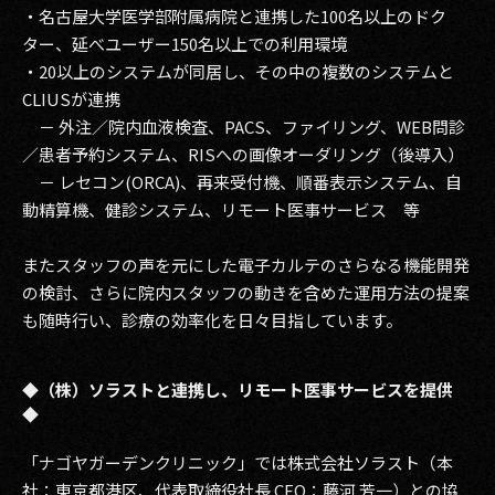
・名古屋大学医学部附属病院と連携した100名以上のドク
ター、延べユーザー150名以上での利用環境
・20以上のシステムが同居し、その中の複数のシステムと
CLIUSが連携
－ 外注／院内血液検査、PACS、ファイリング、WEB問診
／患者予約システム、RISへの画像オーダリング（後導入）
－ レセコン(ORCA)、再来受付機、順番表示システム、自
動精算機、健診システム、リモート医事サービス 等
またスタッフの声を元にした電子カルテのさらなる機能開発
の検討、さらに院内スタッフの動きを含めた運用方法の提案
も随時行い、診療の効率化を日々目指しています。
◆（株）ソラストと連携し、リモート医事サービスを提供
◆
「ナゴヤガーデンクリニック」では株式会社ソラスト（本
社：東京都港区、代表取締役社長 CEO：藤河 芳一）との協