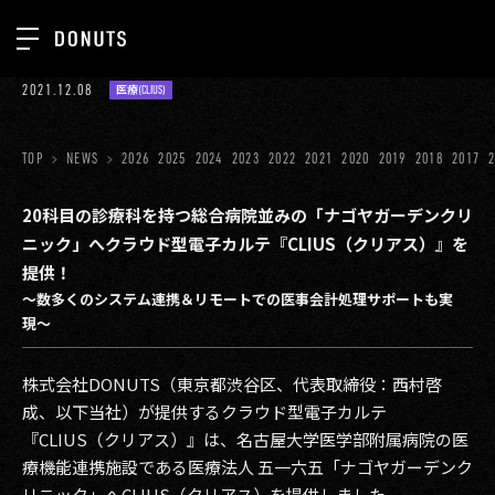
TOP
2021.12.08
医療(CLIUS)
お知らせ
NEWS
ジョブカン
TOP
NEWS
2026
2025
2024
2023
2022
2021
2020
2019
2018
2017
ABOUT
ゲーム
SERVICES
20科目の診療科を持つ総合病院並みの「ナゴヤガーデンクリ
ニック」へクラウド型電子カルテ『CLIUS（クリアス）』を
ミクチャ
GROUP
提供！
医療(CLIUS)
〜数多くのシステム連携＆リモートでの医事会計処理サポートも実
RECRUIT
現〜
出版メディア
CONTACT
美少女図鑑
株式会社DONUTS（東京都渋谷区、代表取締役：西村啓
成、以下当社）が提供するクラウド型電子カルテ
イベント
『CLIUS（クリアス）』は、名古屋大学医学部附属病院の医
療機能連携施設である医療法人 五一六五「ナゴヤガーデンク
タテドラ
リニック」へCLIUS（クリアス）を提供しました。