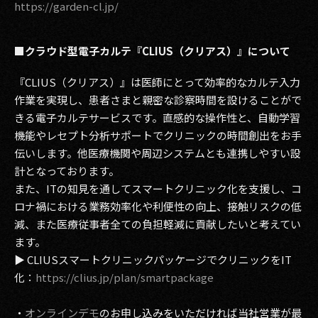
https://garden-cl.jp/
■クラウド型電子カルテ『CLIUS（クリアス）』について
『CLIUS（クリアス）』は医師にとって効率的なカルテ入力
作業を実現し、患者さまと親密な診察時間を設けることがで
きる電子カルテサービスです。直感的な操作性と、自動学習
機能やレセプト分析サポートでクリニックの時間創出をお手
伝いします。他医療機関や周辺システムとも連携しやすい設
計となっております。
また、ITの知見を通してスマートクリニック化を支援し、コ
ロナ禍における業務効率化や利便性の向上、接触リスクの低
減、また医療従事者全ての負担軽減に貢献したいと考えてい
ます。
▶︎ CLIUSスマートクリニックパッケージでクリニックをIT
化：
https://clius.jp/plan/smartpackage
・
オンラインデモ
のお申し込みをいただければ当社営業が最