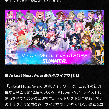
チケットの販売を開始いたします。
その他事業
PRIVACY POLICY
2026
2025
2024
2023
2022
■Virtual Music Award(通称:ブイアワ)とは
2021
「Virtual Music Award(通称:ブイアワ)」は、2020年の初開
2020
催から今回で第4回目を迎える、VTuber・Vアーティストに
2019
焦点を当てた音楽の祭典です。セットリストは全編通してV
のオリジナル楽曲のみ、ブイアワでしか見られない豪華なコ
2018