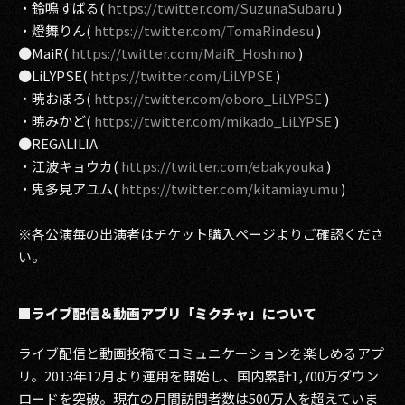
・鈴鳴すばる(
https://twitter.com/SuzunaSubaru
)
・燈舞りん(
https://twitter.com/TomaRindesu
)
●MaiR(
https://twitter.com/MaiR_Hoshino
)
●LiLYPSE(
https://twitter.com/LiLYPSE
)
・暁おぼろ(
https://twitter.com/oboro_LiLYPSE
)
・暁みかど(
https://twitter.com/mikado_LiLYPSE
)
●REGALILIA
・江波キョウカ(
https://twitter.com/ebakyouka
)
・鬼多見アユム(
https://twitter.com/kitamiayumu
)
※各公演毎の出演者はチケット購入ページよりご確認くださ
い。
■ライブ配信＆動画アプリ「ミクチャ」について
ライブ配信と動画投稿でコミュニケーションを楽しめるアプ
リ。2013年12月より運用を開始し、国内累計1,700万ダウン
ロードを突破。現在の月間訪問者数は500万人を超えていま