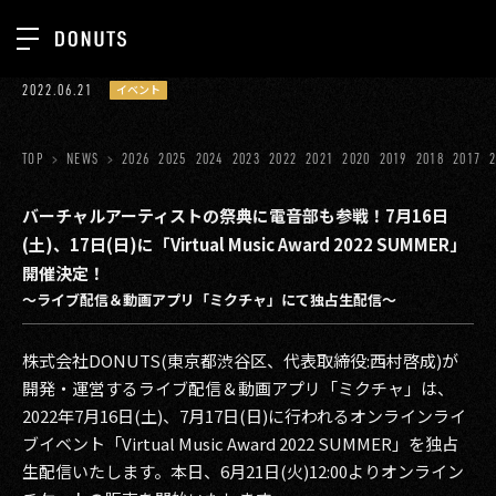
TOP
2022.06.21
イベント
お知らせ
NEWS
ジョブカン
TOP
NEWS
2026
2025
2024
2023
2022
2021
2020
2019
2018
2017
ABOUT
ゲーム
SERVICES
バーチャルアーティストの祭典に電音部も参戦！7月16日
(土)、17日(日)に「Virtual Music Award 2022 SUMMER」
ミクチャ
GROUP
開催決定！
医療(CLIUS)
〜ライブ配信＆動画アプリ「ミクチャ」にて独占生配信〜
RECRUIT
出版メディア
CONTACT
株式会社DONUTS(東京都渋谷区、代表取締役:西村啓成)が
美少女図鑑
開発・運営するライブ配信＆動画アプリ「ミクチャ」は、
2022年7月16日(土)、7月17日(日)に行われるオンラインライ
イベント
ブイベント「Virtual Music Award 2022 SUMMER」を独占
生配信いたします。本日、6月21日(火)12:00よりオンライン
タテドラ