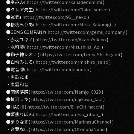
●奏みみ(
https://twitter.com/kanademimimi
)
●クレア先生(
https://twitter.com/Claire_sensei
)
●96猫(
https://twitter.com/96__neko
)
●桜樹みりあ(
https://twitter.com/Miria_Sakuragi_
)
●GEMS COMPANY(
https://twitter.com/gems_company
)
・赤羽ユキノ(
https://twitter.com/AkabaYukino
)
・水科葵(
https://twitter.com/Mizushina_Aoi
)
●獅子神レオナ(
https://twitter.com/LeonaShishigami
)
●白雪みしろ(
https://twitter.com/mishiro_seiso
)
●電音部(
https://twitter.com/denonbu
)
・黒鉄たま
・東雲和音
●南條夢路(
https://twitter.com/Namjo_0029
)
●虹河ラキ(
https://twitter.com/nijikawa_laki
)
●HACHI(
https://twitter.com/8HaChi_hacchi
)
●姫熊りぼん(
https://twitter.com/sb_ribon_
)
●まりなす(
https://twitter.com/MarinasuChannel
)
・音葉なほ(
https://twitter.com/OtonohaNaho
)