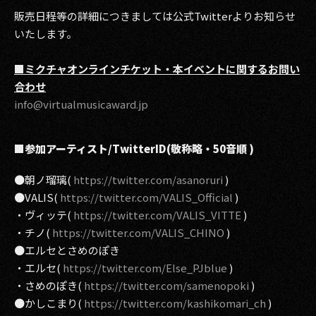
販売日程等の詳細につきましては公式Twitterよりお知らせ
いたします。
■ミクチャオンラインチケット・本イベントに関するお問い
合わせ
info@virtualmusicaward.jp
■参加アーティスト/TwitterID(敬称略・50音順 )
●朝ノ瑠璃(
https://twitter.com/asanoruri
)
●VALIS(
https://twitter.com/VALIS_Official
)
・ヴィッテ(
https://twitter.com/VALIS_VITTE
)
・チノ(
https://twitter.com/VALIS_CHINO
)
●エルセとさめのぽき
・エルセ(
https://twitter.com/Else_PJblue
)
・さめのぽき(
https://twitter.com/samenopoki
)
●かしこまり(
https://twitter.com/kashikomari_ch
)