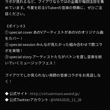
ラボが見れるなど、ブイアワならではの企画が毎回注目を集
めています。今夏を彩るVTuberの音楽の祭典に、ぜひご注
2017
目ください。
2016
《ポイント》
2015
① special cover あのVアーティストがあのVのオリジナル曲
をカバー！
2014
② special session みんなが見たかった組み合わせで歌コラ
ボを実現！
2013
③ special story アーティストたちがバトンを渡し音楽を紡
2012
いでいくミュージックフェス！
2011
ブイアワでしか見られない奇跡の音楽コラボをお見逃しな
く！
2010
◆ 公式サイト :
http://virtualmusicaward.jp/
2009
◆ 公式Twitterアカウント :
@VMA2020_12_28