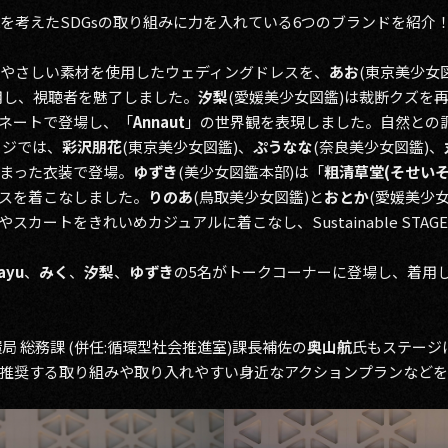
は地球環境を考えたSDGsの取り組みに力を入れている6つのブランドを紹介
やさしい素材を使用したウェディングドレスを、
あお
(東京美少女
着用し、視聴者を魅了しました。
汐梨
(愛媛美少女図鑑)は裁断クズを
ネートで登場し、「
Annaut
」の世界観を表現しました。自然との
ージでは、
彩沢朋花
(東京美少女図鑑)、
ぷうなな
(奈良美少女図鑑)、
まった衣装で登場。
ゆずき
(美少女図鑑本部)は「
粗清草堂(そせいそ
スを着こなしました。
りのあ
(鳥取美少女図鑑)と
おとか
(愛媛美少
スカートをきれいめカジュアルに着こなし、Sustainable STA
ayu
、
みく
、
汐梨
、
ゆずき
の5名がトークコーナーに登場し、着用
局 総務課 (併任:循環型社会推進室)課長補佐の
奥山航
氏もステージ
推奨する取り組みや取り入れやすい身近なアクションプランなど