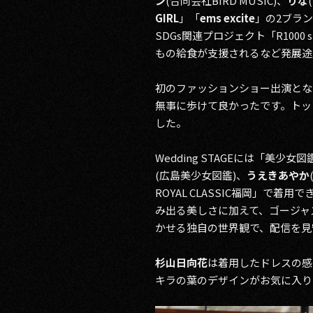
ン
(合同会社BIRD MUSIC)、
りな
GIRL
」「
ems excite
」の2ブラ
SDGs関連プロジェクト「R1000 s
もの給食が支援されるなど発展途
初のファッションショー出演とな
無事に歩けて良かったです。トッ
した。
Wedding STAGEには「美少女図
(広島美少女図鑑)、
うえきあやか
ROYAL CLASSIC福岡」
み出る美しさに加えて、ゴージャ
かせる独自の世界観で、配信を見
杉山日向花
は着用したドレスの感
キラの葉のデザインがお気に入り