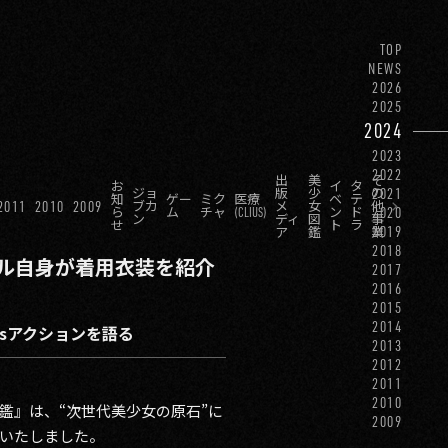
TOP
NEWS
2026
2025
2024
2023
2022
出
美
そ
お
イ
タ
2021
ジョ
版
少
の
知
ゲー
ミク
医療
ベ
テ
2011
2010
2009
ブカ
メ
女
他
2020
ら
ム
チャ
(CLIUS)
ン
ド
ン
ディ
図
事
せ
ト
ラ
2019
ア
鑑
業
2018
モデル自身が着用衣装を紹介
2017
2016
2015
2014
Gsアクションを語る
2013
2012
2011
2010
鑑』は、“次世代美少女の原石”に
2009
開催いたしました。