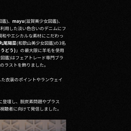
！
図鑑)、
mayu
(滋賀美少女図鑑)、
再利用した淡い色合いのデニムにフ
調和やエシカルな素材にこだわっ
丸尾陽菜
(和歌山美少女図鑑)の3名
うどう)
」の最大限に羊毛を使用
女図鑑)はフェアトレード専門ブラ
GEのラストを飾りました。
した衣装のポイントやランウェイ
に登壇し、脱炭素問題やプラス
を視聴者に向けて発信しました。