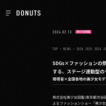
TOP
2024.02.13
美少女図鑑
NEWS
TOP
NEWS
2026
2025
2024
2
SDGs×ファッションの祭
ABOUT
する、ステージ連動型の
環境省×全国各地の美少女モデルに
SERVICES
株式会社美少女図鑑(東京都渋谷
GROUP
よるファッションショー「美少女図鑑C