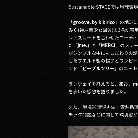
Sustainable STAGEで
「
groove. by kikirico
」の地球に
みく
(神戸美少女図鑑)の3名が
レアスカートを合わせたコーディ
た「
jme.
」と「
MERCI
」のステ
がシンプルな中にもこだわりの詰
したフエルト製の帽子とワンピー
ンド「
ピープルツリー
」のニットや
ランウェイを終えると、
あお
、
m
を歩いた感想を語りました。
また、環境省 環境再生・資源循環
チック問題などに関して環境省が