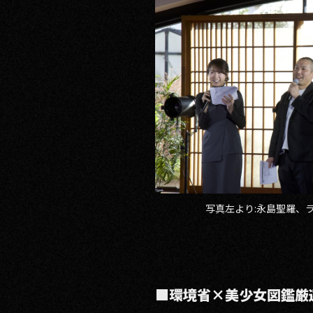
写真左より:永島聖羅、ラ
■環境省×美少女図鑑厳選モデ