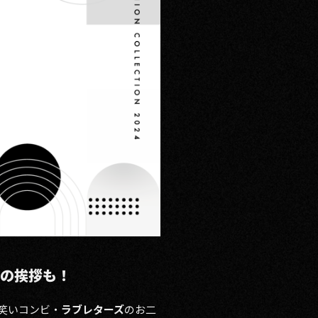
らの挨拶も！
お笑いコンビ・
ラブレターズ
のお二