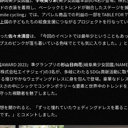
(静岡美少女図鑑)、
宇咲美りあ
(美少女図鑑本部)の4名が登場。株式会
ンドの衣装を着用し、ベーシックとトレンドが融合したステージを披露
mile cycling」では、アパレル商品での利益の一部をTABLE FOR
上国の子どもたちの給食支援につながるプロジェクトを行なってい
った
佐々木満音
は、「今回のイベントでは最年少ということもあっ
プスのピンクが落ち着いている色味でとても気に入りました。」と
鑑AWARD 2023」準グランプリの
杉山日向花
(岐阜美少女図鑑/NAME
(株式会社エイチジェイ)の3名が、多岐にわたるSDGs貢献活動に取
で着用できる煌びやかなウェディングドレスに身を包んで登場。豪華なド
スさの中にシックでコンテンポラリーな要素と世界中のトレンドを
守った視聴者を魅了しました。
想を聞かれると、「ずっと憧れていたウェディングドレスを着るこ
です。」とコメントしました。