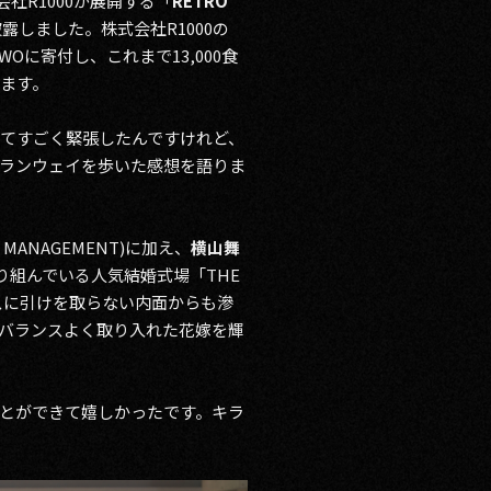
社R1000が展開する「
RETRO
しました。株式会社R1000の
 TWOに寄付し、これまで13,000食
ます。
てすごく緊張したんですけれど、
ランウェイを歩いた感想を語りま
 MANAGEMENT)に加え、
横山舞
り組んでいる人気結婚式場「THE
レスに引けを取らない内面からも滲
バランスよく取り入れた花嫁を輝
とができて嬉しかったです。キラ