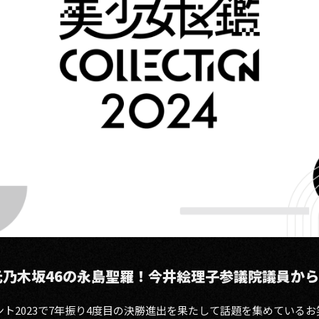
元乃木坂46の永島聖羅！今井絵理子参議院議員か
ト2023で7年振り4度目の決勝進出を果たして話題を集めている