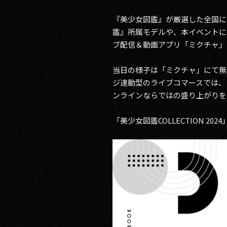
RECRUIT
『美少女図鑑』が厳選した全国に
鑑』所属モデルや、本イベントに先
ブ配信＆動画アプリ「ミクチャ」
CONTACT
当日の様子は「ミクチャ」にて無
ジ連動型のライブコマースでは、
ンラインならではの盛り上がりを
「美少女図鑑COLLECTION 202
PRIVACY POLICY