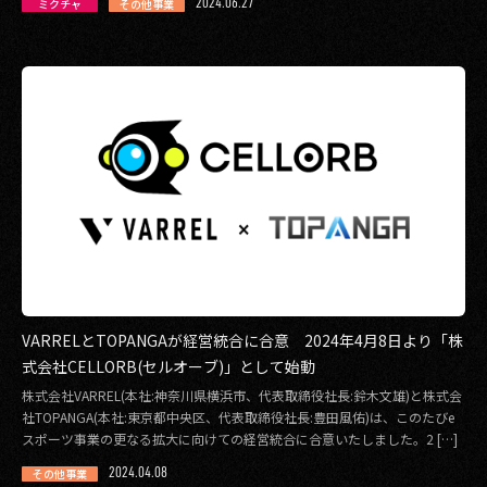
2024.06.27
ミクチャ
その他事業
2017
2016
2015
2014
2013
2012
2011
VARRELとTOPANGAが経営統合に合意 2024年4月8日より「株
式会社CELLORB(セルオーブ)」として始動
2010
株式会社VARREL(本社:神奈川県横浜市、代表取締役社長:鈴木文雄)と株式会
2009
社TOPANGA(本社:東京都中央区、代表取締役社長:豊田風佑)は、このたびe
スポーツ事業の更なる拡大に向けての経営統合に合意いたしました。2 […]
2024.04.08
その他事業