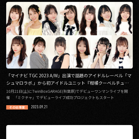
「マイナビ TGC 2023 A/W」出演で話題のアイドルレーベル「マ
シュマロラボ.」から初アイドルユニット『柑橘クーベルチュー
ル』結成を発表！
10月21日(土)にTwinBoxGARAGE(秋葉原)でデビューワンマンライブを開
催 「ミクチャ」でデビューライブ成功プロジェクトもスタート
2023.09.21
その他事業