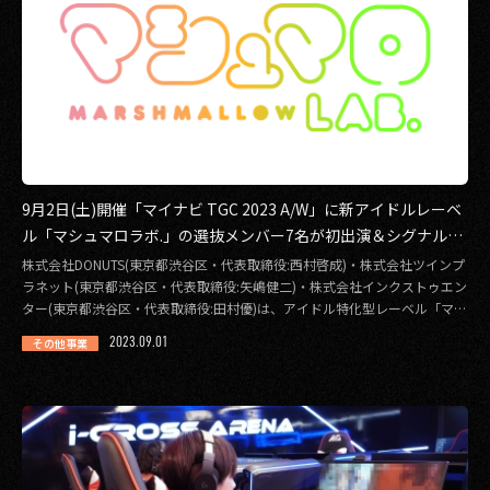
9月2日(土)開催「マイナビ TGC 2023 A/W」に新アイドルレーベ
ル「マシュマロラボ.」の選抜メンバー7名が初出演＆シグナルソ
ングを初披露！
株式会社DONUTS(東京都渋⾕区・代表取締役:⻄村啓成)・株式会社ツインプ
ラネット(東京都渋⾕区・代表取締役:⽮嶋健⼆)・株式会社インクストゥエン
ター(東京都渋⾕区・代表取締役:⽥村優)は、アイドル特化型レーベル「マシ
[…]
2023.09.01
その他事業