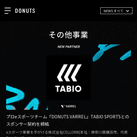
NEWS すべて
TOP
お知らせ
その他事業
NEWS
ジョブカン
ABOUT
ゲーム
SERVICES
ミクチャ
GROUP
医療(CLIUS)
RECRUIT
出版メディア
CONTACT
美少女図鑑
プロeスポーツチーム『DONUTS VARREL』TABIO SPORTSとの
イベント
スポンサー契約を締結
タテドラ
eスポーツ事業を手がける株式会社CELLORB(本社：神奈川県横浜市、代表