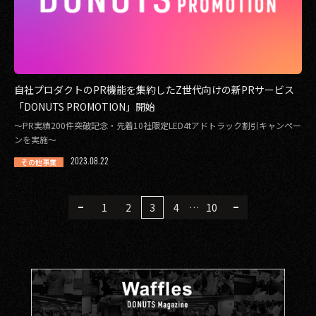
自社プロダクトのPR機能を集約したZ世代向けの新PRサービス
「DONUTS PROMOTION」開始
〜PR実績200件突破記念・先着10社限定LED4tアドトラック割引キャンペー
ンを実施〜
2023.08.22
その他事業
1
2
3
4
…
10