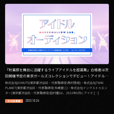
『秋葉原を舞台に活躍するライブアイドルを超募集』合格者は次
回開催予定の東京ガールズコレクションでデビュー！アイドルレ
ーベル「マシュマロラボ.」二期オーディション開催決定！
株式会社DONUTS(東京都渋⾕区・代表取締役:⻄村啓成)・株式会社TWIN
PLANET(東京都渋⾕区・代表取締役:⽮嶋健⼆)・株式会社インクストゥエン
ター(東京都渋⾕区・代表取締役:⽥村優)は、2023年5月にアイド […]
2023.10.24
その他事業