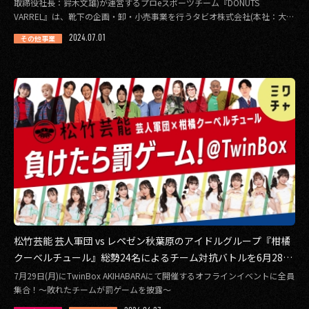
取締役社長：鈴木文雄)が運営するプロeスポーツチーム『DONUTS
その他事業
VARREL』は、靴下の企画・卸・小売事業を行うタビオ株式会社(本社：大阪
市浪 […]
PRIVACY POLICY
2024.07.01
その他事業
2026
2025
2024
2023
2022
2021
松竹芸能 芸人軍団 vs レペゼン秋葉原のアイドルグループ『柑橘
2020
クーベルチュール』総勢24名によるチーム対抗バトルを6月28日
(金)12:00より「ミクチャ」で開催！
2019
7月29日(月)にTwinBox AKIHABARAにて開催するオフラインイベントに全員
集合！〜敗れたチームが罰ゲームを披露〜
2018