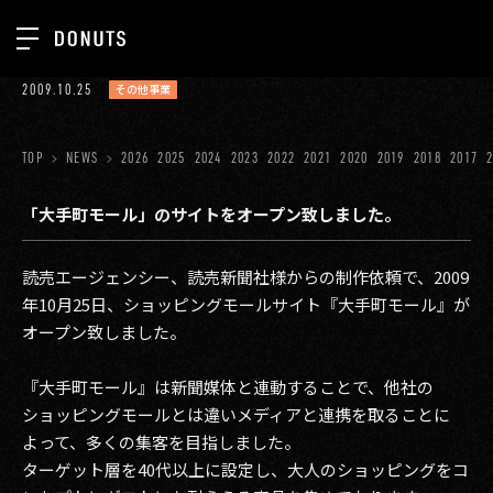
TOP
2009.10.25
その他事業
お知らせ
NEWS
ジョブカン
TOP
NEWS
2026
2025
2024
2023
2022
2021
2020
2019
2018
2017
ABOUT
ゲーム
SERVICES
「大手町モール」のサイトをオープン致しました。
ミクチャ
GROUP
読売エージェンシー、読売新聞社様からの制作依頼で、2009
医療(CLIUS)
RECRUIT
年10月25日、ショッピングモールサイト『大手町モール』が
オープン致しました。
出版メディア
CONTACT
美少女図鑑
『大手町モール』は新聞媒体と連動することで、他社の
ショッピングモールとは違いメディアと連携を取ることに
イベント
よって、多くの集客を目指しました。
ターゲット層を40代以上に設定し、大人のショッピングをコ
タテドラ