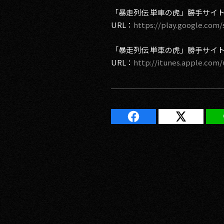
「暴走列伝 単車の虎」勝手サイト A
RECRUIT
URL：
https://play.google.com/
「暴走列伝 単車の虎」勝手サイト i
CONTACT
URL：
http://itunes.apple.com
PRIVACY POLICY