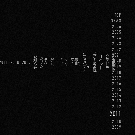
TOP
NEWS
2026
2025
2024
2023
2022
出
美
そ
2021
お
イ
タ
ジョ
版
少
の
知
ゲー
ミク
医療
ベ
テ
2020
2011
2010
2009
ブカ
メ
女
他
ら
ム
チャ
(CLIUS)
ン
ド
ン
ディ
図
事
2019
せ
ト
ラ
ア
鑑
業
2018
2017
2016
2015
2014
2013
2012
2011
2010
2009