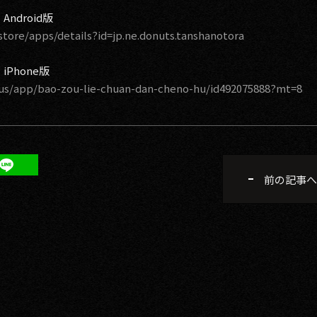
ndroid版
store/apps/details?id=jp.ne.donuts.tanshanotora
Phone版
/us/app/bao-zou-lie-chuan-dan-cheno-hu/id492075888?mt=8
前の記事へ