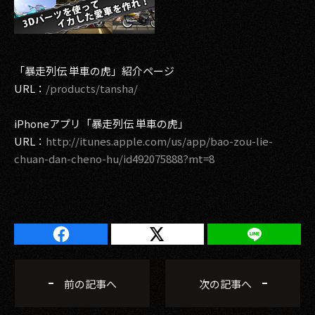
2017
2016
「暴走列伝 単車の虎」紹介ページ
2015
URL：
/products/tansha/
2014
iPhoneアプリ「暴走列伝 単車の虎」
URL：
http://itunes.apple.com/us/app/bao-zou-lie-
2013
chuan-dan-cheno-hu/id492075888?mt=8
2012
2011
2010
2009
前の記事へ
次の記事へ