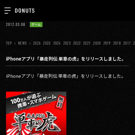
TOP
2012.03.08
ゲーム
お知らせ
NEWS
ジョブカン
TOP
NEWS
2026
2025
2024
2023
2022
2021
2020
2019
2018
2017
ABOUT
ゲーム
SERVICES
iPhoneアプリ「暴走列伝 単車の虎」をリリースしました。
ミクチャ
GROUP
iPhoneアプリ「暴走列伝 単車の虎」をリリースしました。
医療(CLIUS)
RECRUIT
出版メディア
CONTACT
美少女図鑑
イベント
タテドラ