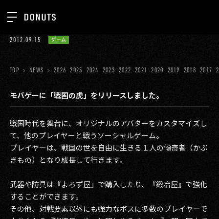
TOP
2012.09.15
ゲーム
お知らせ
NEWS
ジョブカン
TOP
NEWS
2026
2025
2024
2023
2022
2021
2020
2019
2018
2017
ABOUT
ゲーム
SERVICES
モバゲーに「戦国の虎」をリリースしました。
ミクチャ
GROUP
戦国時代を舞台に、オリジナルのアバターをカスタマイズし
医療(CLIUS)
RECRUIT
て、他のプレイヤーと戦うソーシャルゲーム。
プレイヤーは、戦国の世を自由に生きる１人の傾奇者（かぶ
出版メディア
CONTACT
きもの）となり成長して行きます。
美少女図鑑
武器や防具は『よろず屋』で購入したり、『鍛冶屋』で強化
イベント
することができます。
その他、対戦要素以外にも強力なボスに多数のプレイヤーで
タテドラ