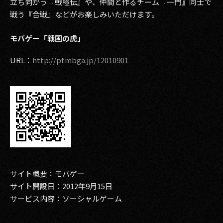
立ち向かう『戦極伝』や、仲間と作るチーム『一門』同士で
その他事業
戦う『合戦』などがお楽しみいただけます。
PRIVACY POLICY
モバゲー「戦国の虎」
2026
URL：
http://pf.mbga.jp/12010901
2025
2024
2023
2022
2021
サイト概要：モバゲー
2020
サイト開設日：2012年9月15日
サービス内容：ソーシャルゲーム
2019
2018