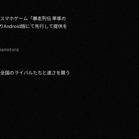
るスマホゲーム「暴走列伝 単車の
Android版にて先行して提供を
shanotora
や全国のライバルたちと速さを競う