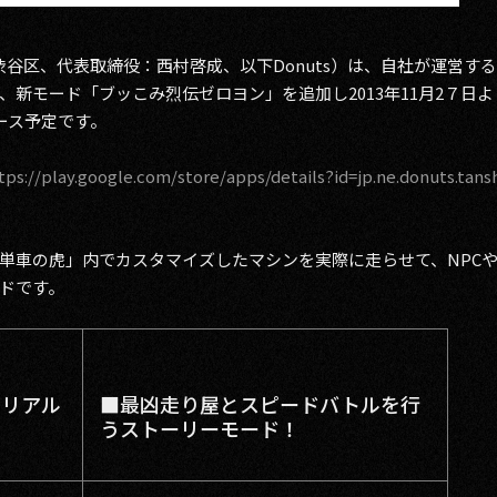
都渋谷区、代表取締役：西村啓成、以下Donuts）は、自社が運営す
新モード「ブッこみ烈伝ゼロヨン」を追加し2013年11月2７日より
ース予定です。
tps://play.google.com/store/apps/details?id=jp.ne.donuts.tan
単車の虎」内でカスタマイズしたマシンを実際に走らせて、NPC
ドです。
でリアル
■最凶走り屋とスピードバトルを行
うストーリーモード！