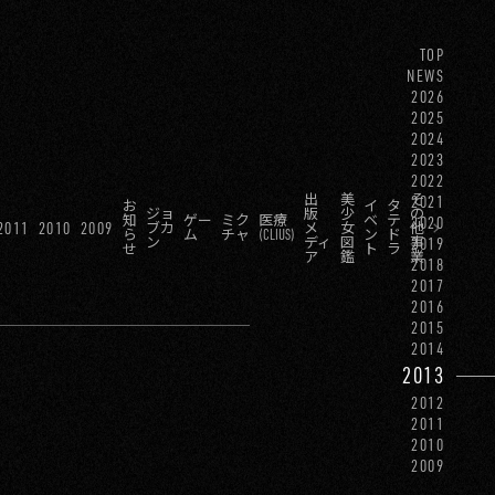
TOP
NEWS
2026
2025
2024
2023
2022
出
美
そ
2021
お
イ
タ
ジョ
版
少
の
知
ゲー
ミク
医療
ベ
テ
2020
2011
2010
2009
ブカ
メ
女
他
ら
ム
チャ
(CLIUS)
ン
ド
ン
ディ
図
事
2019
せ
ト
ラ
ア
鑑
業
2018
2017
2016
2015
2014
2013
2012
2011
2010
2009