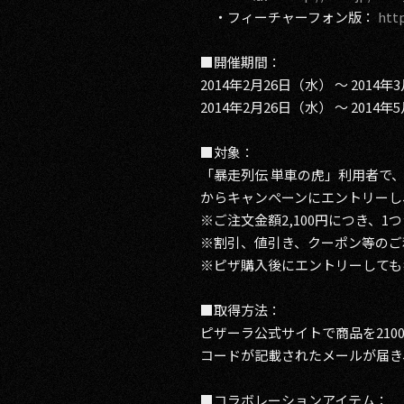
・フィーチャーフォン版：
htt
■開催期間：
2014年2月26日（水） ～ 20
2014年2月26日（水） ～ 20
■対象：
「暴走列伝 単車の虎」利用者で
からキャンペーンにエントリーし、
※ご注文金額2,100円につき、
※割引、値引き、クーポン等のご
※ピザ購入後にエントリーしても
■取得方法：
ピザーラ公式サイトで商品を21
コードが記載されたメールが届き
■コラボレーションアイテム：