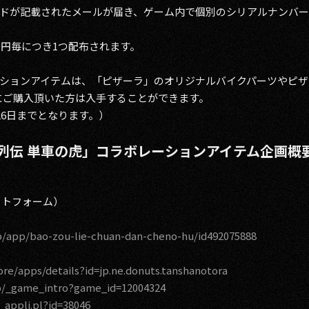
ドが記載されたメールが届き、ゲーム内で個別のシリアルナンバー
0円毎につき1つ配布されます。
ションアイテムは、「ピザーラ」のオリジナルバイクパーツやピザの
までにご購入頂いた方は入手することができます。
26日までとなります。）
列伝 単車の虎」コラボレーションアイテム企画概
ットフォーム）
jp/app/bao-zou-lie-chuan-dan-cheno-hu/id492075888
ore/apps/details?id=jp.ne.donuts.tanshanotora
p/_game_intro?game_id=12004324
w_appli.pl?id=38046