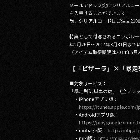
メールアドレス宛にシリアルコー
を入手することができます。
尚、シリアルコードはご注文210
特典として付与されるコラボレー
年2月26日～2014年3月31日
（アイテム取得期限は2014年5月
【「ピザーラ」×「暴走
■対象サービス：
「暴走列伝 単車の虎」（全プラ
・iPhoneアプリ版：
https://itunes.apple.com/
・Androidアプリ版：
https://play.google.com/st
・mobage版：
http://mbga.j
・mixi版：
http://mixi.jp/vie