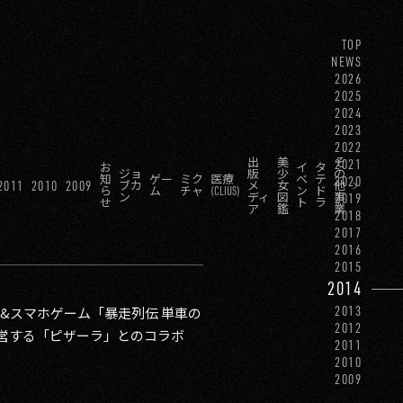
TOP
NEWS
2026
2025
2024
2023
2022
出
美
そ
2021
お
イ
タ
ジョ
版
少
の
知
ゲー
ミク
医療
ベ
テ
2020
2011
2010
2009
ブカ
メ
女
他
ら
ム
チャ
(CLIUS)
ン
ド
ン
ディ
図
事
2019
せ
ト
ラ
ア
鑑
業
2018
2017
2016
2015
2014
2013
イ&スマホゲーム「暴走列伝 単車の
2012
営する「ピザーラ」とのコラボ
2011
2010
2009