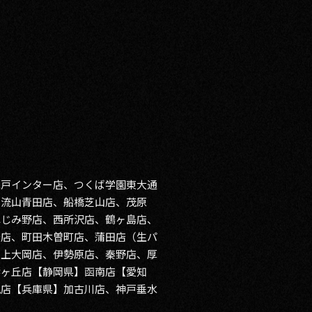
水戸インター店、つくば学園東大通
、流山青田店、船橋芝山店、茂原
ふじみ野店、西所沢店、鶴ヶ島店、
岩店、町田木曽町店、蒲田店（生パ
、上大岡店、伊勢原店、秦野店、厚
響ヶ丘店【静岡県】函南店【愛知
見店【兵庫県】加古川店、神戸垂水