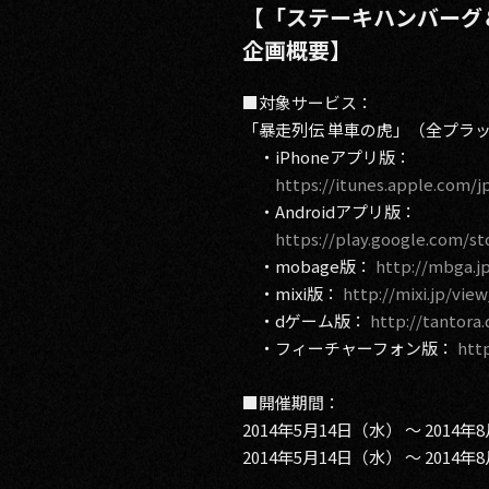
【「ステーキハンバーグ
企画概要】
■対象サービス：
「暴走列伝 単車の虎」（全プラ
・iPhoneアプリ版：
https://itunes.apple.com/j
・Androidアプリ版：
https://play.google.com/st
・mobage版：
http://mbga.j
・mixi版：
http://mixi.jp/vie
・dゲーム版：
http://tantora
・フィーチャーフォン版：
htt
■開催期間：
2014年5月14日（水） ～ 201
2014年5月14日（水） ～ 201