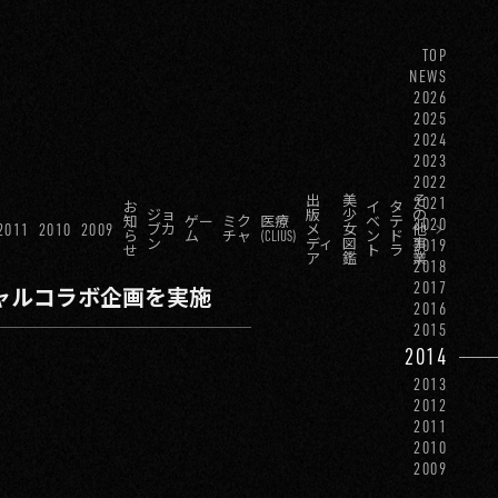
TOP
NEWS
2026
2025
2024
2023
2022
出
美
そ
2021
お
イ
タ
ジョ
版
少
の
知
ゲー
ミク
医療
ベ
テ
2020
2011
2010
2009
ブカ
メ
女
他
ら
ム
チャ
(CLIUS)
ン
ド
ン
ディ
図
事
2019
せ
ト
ラ
ア
鑑
業
2018
2017
ャルコラボ企画を実施
2016
2015
2014
2013
2012
2011
2010
2009