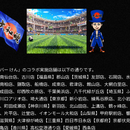
バー けん」のコラボ実施店舗は以下の通りです。
南仙台店、古川店【福島県】郡山店【茨城県】友部店、石岡店、
南柏店、鎌取店、船橋店、成東店、君津店、館山店、大網白里店
成田店、印西牧の原店、千葉美浜店、八千代緑が丘店【埼玉県】
川口アリオ店、埼大通店【東京都】新小岩店、練馬谷原店、北小
、町田成瀬店【神奈川県】新羽店、北山田店、上溝店、鶴ヶ峰店
、片平店、辻堂店、イオンモール大和店【山梨県】甲府駅前店、
滋賀県】大津柳が崎店【三重県】四日市日永店【京都府】京都伏
亀店【香川県】高松空港通り店【愛媛県】西条店