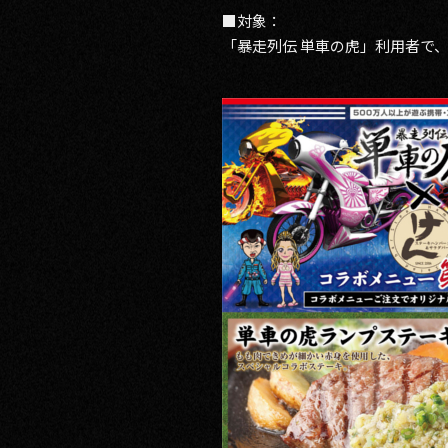
■対象：
「暴走列伝 単車の虎」利用者で