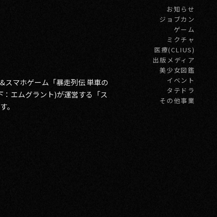
お知らせ
ジョブカン
ゲーム
ミクチャ
医療(CLIUS)
出版メディア
美少女図鑑
イベント
イ&スマホゲーム「暴走列伝 単車の
タテドラ
下：エムグラント)が運営する「ス
その他事業
ます。