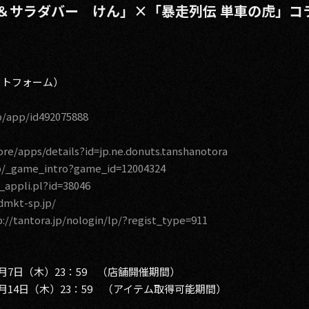
＆サラダバー けん」×「暴走列伝 単車の虎」コ
ットフォーム）
p/app/id492075888
ore/apps/details?id=jp.ne.donuts.tanshanotora
p/_game_intro?game_id=12004324
w_appli.pl?id=38046
.dmkt-sp.jp/
p://tantora.jp/nologin/lp/?regist_type=911
4年8月7日（木）23：59 （店舗開催期間）
4年8月14日（木）23：59 （アイテム取得可能期間）