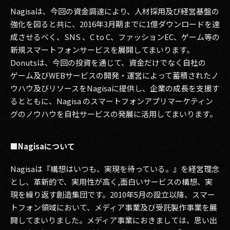
その他事業
Nagisaは、今回の資金調達により、人材採用及び経営基盤の
強化を図ると共に、2016年3月期までに1億ダウンロードを達
PRIVACY POLICY
成させるべく、SNS 、C to C、ファッションEC、ゲーム等の
新規スマートフォンサービスを展開してまいります。
2026
Donutsは、今回の投資を通じて、資金だけでなく自社の
2025
ゲーム及びWEBサービスの開発・運営によって蓄積されたノ
ウハウ及びリソースをNagisaに提供し、企業の成長を支援す
2024
るとともに、Nagisa のスマートフォンアプリマーケティン
グのノウハウを自社サービスの発展に活用してまいります。
2023
2022
■Nagisaについて
2021
Nagisaは『構想はいつも、実現を待っている。』を経営理念
とし、革新的で、実用性が高く,面白いサービスの構想、実
2020
現を繰り返す創造集団です。2010年5月の設立以降、スマー
2019
トフォン領域において、メディア事業及び受託製作事業を展
開してまいりました。メディア事業におきましては、思い出
2018