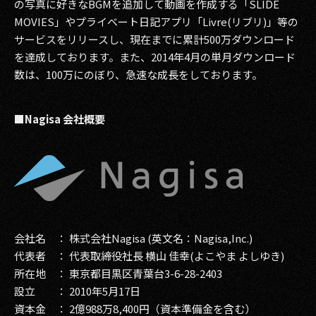
の写真に好きなBGMを追加して動画を作成する「SLIDE
MOVIES」やプライベート日記アプリ「Livre(リブリ)」等の
2017
サービスをリリースし、現在までに累計500万ダウンロード
2016
を達成しております。また、2014年4月の単月ダウンロード
数は、100万にのぼり、急速な成長をしております。
2015
2014
■Nagisa 会社概要
2013
2012
2011
会社名 ： 株式会社Nagisa (英文名：Nagisa,Inc.)
2010
代表者 ： 代表取締役社長 横山 佳幸(よこやま よしゆき)
2009
所在地 ： 東京都目黒区青葉台3-6-28-2403
設立 ： 2010年5月17日
資本金 ： 2億988万8,400円（資本準備金を含む）