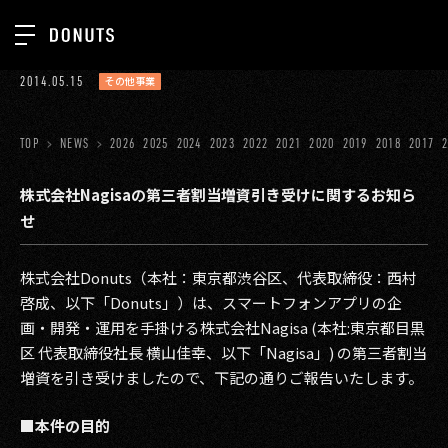
TOP
2014.05.15
その他事業
お知らせ
NEWS
ジョブカン
TOP
NEWS
2026
2025
2024
2023
2022
2021
2020
2019
2018
2017
ABOUT
ゲーム
SERVICES
株式会社Nagisaの第三者割当増資引き受けに関するお知ら
せ
ミクチャ
GROUP
医療(CLIUS)
RECRUIT
株式会社Donuts（本社：東京都渋谷区、代表取締役：西村
啓成、以下「Donuts」）は、スマートフォンアプリの企
出版メディア
CONTACT
画・開発・運用を手掛ける株式会社Nagisa (本社:東京都目黒
美少女図鑑
区 代表取締役社長 横山佳幸、以下「Nagisa」) の第三者割当
増資を引き受けましたので、下記の通りご報告いたします。
イベント
■本件の目的
タテドラ