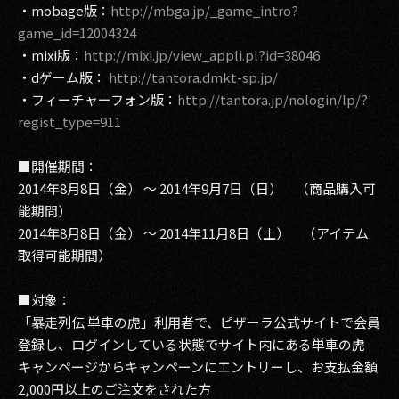
・mobage版：
http://mbga.jp/_game_intro?
game_id=12004324
・mixi版：
http://mixi.jp/view_appli.pl?id=38046
・dゲーム版：
http://tantora.dmkt-sp.jp/
・フィーチャーフォン版：
http://tantora.jp/nologin/lp/?
regist_type=911
■開催期間：
2014年8月8日（金） ～ 2014年9月7日（日） （商品購入可
能期間）
2014年8月8日（金） ～ 2014年11月8日（土） （アイテム
取得可能期間）
■対象：
「暴走列伝 単車の虎」利用者で、ピザーラ公式サイトで会員
登録し、ログインしている状態でサイト内にある単車の虎
キャンページからキャンペーンにエントリーし、お支払金額
2,000円以上のご注文をされた方