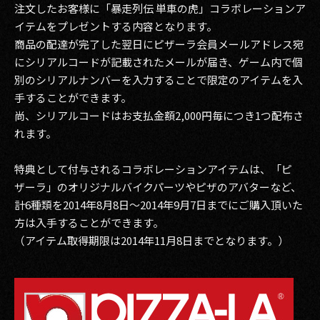
注文したお客様に「暴走列伝 単車の虎」コラボレーションア
イテムをプレゼントする内容となります。
2017
商品の配達が完了した翌日にピザーラ会員メールアドレス宛
2016
にシリアルコードが記載されたメールが届き、ゲーム内で個
別のシリアルナンバーを入力することで限定のアイテムを入
2015
手することができます。
尚、シリアルコードはお支払金額2,000円毎につき1つ配布さ
2014
れます。
2013
特典として付与されるコラボレーションアイテムは、「ピ
2012
ザーラ」のオリジナルバイクパーツやピザのアバターなど、
計6種類を2014年8月8日～2014年9月7日までにご購入頂いた
2011
方は入手することができます。
（アイテム取得期限は2014年11月8日までとなります。）
2010
2009