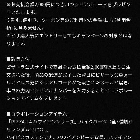
※お支払金額2,000円につき､1つシリアルコードをプレゼン
トいたします｡
※割引､値引き、クーポン等のご利用分の金額は､｢ご利用金
額｣に含みません｡
※ピザ購入後にエントリーしてもキャンペーンの対象とはな
りません
■取得方法：
ピザーラ公式サイトで商品をお支払金額2,000円以上のご注
文された後、商品の配達が完了した翌日にピザーラ会員メー
ルアドレス宛にシリアルコードが記載されたメールが届き、
単車の虎内でシリアルナンバーを入力することでコラボレー
ションアイテムをプレゼント
■コラボレーションアイテム：
「PIZZA-LA ハワイアンシリーズ」バイクパーツ（全5種類か
らランダムで1つ）、
ハイビスカスアンテナ、ハワイアンビーチ背景、ハワイアン