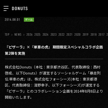
TOP
2014.08.01
ゲーム
お知らせ
NEWS
ジョブカン
TOP
NEWS
2026
2025
2024
2023
2022
2021
2020
2019
2018
2017
ABOUT
ゲーム
SERVICES
『ピザーラ』×『単車の虎』 期間限定スペシャルコラボ企画
第2弾を実施
ミクチャ
GROUP
医療(CLIUS)
RECRUIT
株式会社Donuts（本社：東京都渋谷区、代表取締役：西村
啓成、以下Donuts）が運営するソーシャルゲーム「暴走列
出版メディア
CONTACT
伝 単車の虎」は、株式会社フォーシーズ(本社：東京都港
美少女図鑑
区、代表取締役：淺野幸子、以下フォーシーズ)が運営する
「ピザーラ」とのコラボレーション企画を2014年8月8日より
イベント
開始いたします。
タテドラ