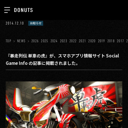
TOP
2014.12.10
お知らせ
お知らせ
NEWS
ジョブカン
TOP
NEWS
2026
2025
2024
2023
2022
2021
2020
2019
2018
2017
ABOUT
ゲーム
SERVICES
『暴走列伝 単車の虎』が、スマホアプリ情報サイト Social
Game Info の記事に掲載されました。
ミクチャ
GROUP
医療(CLIUS)
RECRUIT
出版メディア
CONTACT
美少女図鑑
イベント
タテドラ