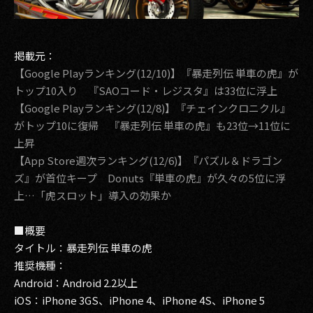
その他事業
PRIVACY POLICY
掲載元：
2026
【Google Playランキング(12/10)】『暴走列伝 単車の虎』が
トップ10入り 『SAOコード・レジスタ』は33位に浮上
2025
【Google Playランキング(12/8)】『チェインクロニクル』
がトップ10に復帰 『暴走列伝 単車の虎』も23位→11位に
2024
上昇
2023
【App Store週次ランキング(12/6)】『パズル＆ドラゴン
ズ』が首位キープ Donuts『単車の虎』が久々の5位に浮
2022
上…「虎スロット」導入の効果か
2021
■概要
タイトル：暴走列伝 単車の虎
2020
推奨機種：
2019
Android：Android 2.2以上
iOS：iPhone 3GS、iPhone 4、iPhone 4S、iPhone 5
2018