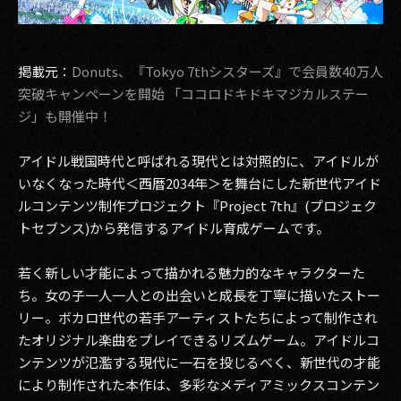
その他事業
PRIVACY POLICY
掲載元：
Donuts、『Tokyo 7thシスターズ』で会員数40万人
2026
突破キャンペーンを開始 「ココロドキドキマジカルステー
ジ」も開催中！
2025
アイドル戦国時代と呼ばれる現代とは対照的に、アイドルが
2024
いなくなった時代＜西暦2034年＞を舞台にした新世代アイド
2023
ルコンテンツ制作プロジェクト『Project 7th』(プロジェク
トセブンス)から発信するアイドル育成ゲームです。
2022
若く新しい才能によって描かれる魅力的なキャラクターた
2021
ち。女の子一人一人との出会いと成長を丁寧に描いたストー
リー。ボカロ世代の若手アーティストたちによって制作され
2020
たオリジナル楽曲をプレイできるリズムゲーム。アイドルコ
2019
ンテンツが氾濫する現代に一石を投じるべく、新世代の才能
により制作された本作は、多彩なメディアミックスコンテン
2018