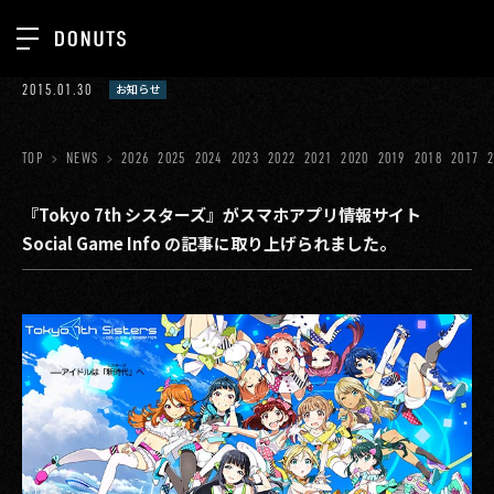
TOP
2015.01.30
お知らせ
お知らせ
NEWS
ジョブカン
TOP
NEWS
2026
2025
2024
2023
2022
2021
2020
2019
2018
2017
ABOUT
ゲーム
SERVICES
『Tokyo 7th シスターズ』がスマホアプリ情報サイト
Social Game Info の記事に取り上げられました。
ミクチャ
GROUP
医療(CLIUS)
RECRUIT
出版メディア
CONTACT
美少女図鑑
イベント
タテドラ