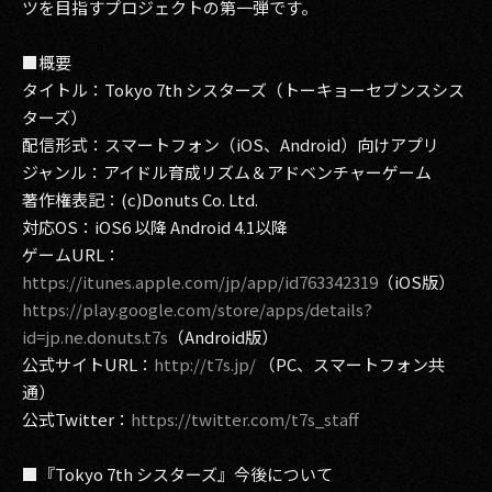
ツを目指すプロジェクトの第一弾です。
2017
■概要
2016
タイトル：Tokyo 7th シスターズ（トーキョーセブンスシス
ターズ）
2015
配信形式：スマートフォン（iOS、Android）向けアプリ
ジャンル：アイドル育成リズム＆アドベンチャーゲーム
2014
著作権表記：(c)Donuts Co. Ltd.
対応OS：iOS6 以降 Android 4.1以降
2013
ゲームURL：
2012
https://itunes.apple.com/jp/app/id763342319
（iOS版）
https://play.google.com/store/apps/details?
2011
id=jp.ne.donuts.t7s
（Android版）
公式サイトURL：
http://t7s.jp/
（PC、スマートフォン共
2010
通）
2009
公式Twitter：
https://twitter.com/t7s_staff
■『Tokyo 7th シスターズ』今後について