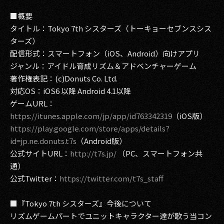
■概要
2017
タイトル：Tokyo 7th シスターズ（トーキョーセブンスシス
2016
ターズ）
配信形式：スマートフォン（iOS、Android）向けアプリ
2015
ジャンル：アイドル育成リズム＆アドベンチャーゲーム
著作権表記：(c)Donuts Co. Ltd.
2014
対応OS：iOS6 以降 Android 4.1以降
ゲームURL：
2013
https://itunes.apple.com/jp/app/id763342319
（iOS版）
2012
https://play.google.com/store/apps/details?
id=jp.ne.donuts.t7s
（Android版）
2011
公式サイトURL：
http://t7s.jp/
（PC、スマートフォン共
通）
2010
公式Twitter：
https://twitter.com/t7s_staff
2009
■『Tokyo 7th シスターズ』今後について
リズムゲームパートでユニットキャラクター達が歌う当コン