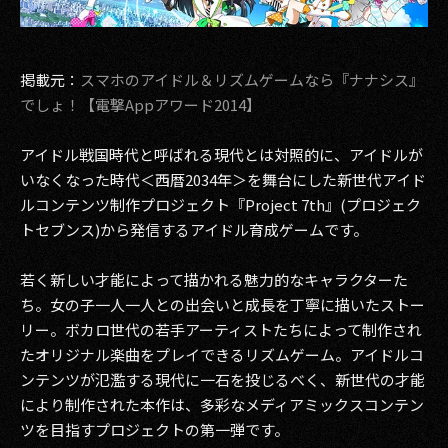
その他事業
PRIVACY POLICY
掲載元：
スマホのアイドル＆リズムゲームなら『ナナシス』
2026
でしょ！【電撃Appアワード2014】
2025
アイドル戦国時代と呼ばれる現代とは対照的に、アイドルが
いなくなった時代＜西暦2034年＞を舞台にした新世代アイド
2024
ルコンテンツ制作プロジェクト『Project 7th』(プロジェク
2023
トセブンス)から発信するアイドル育成ゲームです。
2022
若く新しい才能によって描かれる魅力的なキャラクターた
ち。女の子一人一人との出会いと成長を丁寧に描いたストー
2021
リー。ボカロ世代の若手アーティストたちによって制作され
たオリジナル楽曲をプレイできるリズムゲーム。アイドルコ
2020
ンテンツが氾濫する現代に一石を投じるべく、新世代の才能
2019
により制作された本作は、多彩なメディアミックスコンテン
ツを目指すプロジェクトの第一弾です。
2018