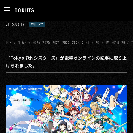
TOP
2015.03.17
お知らせ
お知らせ
NEWS
ジョブカン
TOP
NEWS
2026
2025
2024
2023
2022
2021
2020
2019
2018
2017
ABOUT
ゲーム
SERVICES
『Tokyo 7th シスターズ』が電撃オンラインの記事に取り上
げられました。
ミクチャ
GROUP
医療(CLIUS)
RECRUIT
出版メディア
CONTACT
美少女図鑑
イベント
タテドラ