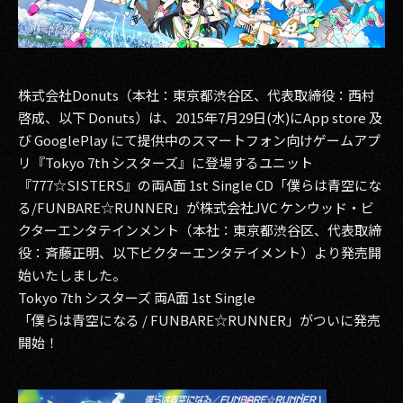
その他事業
PRIVACY POLICY
2026
株式会社Donuts（本社：東京都渋谷区、代表取締役：西村
啓成、以下 Donuts）は、2015年7月29日(水)にApp store 及
2025
び GooglePlay にて提供中のスマートフォン向けゲームアプ
リ『Tokyo 7th シスターズ』に登場するユニット
2024
『777☆SISTERS』の両A面 1st Single CD「僕らは青空にな
2023
る/FUNBARE☆RUNNER」が株式会社JVC ケンウッド・ビ
クターエンタテインメント（本社：東京都渋谷区、代表取締
2022
役：斉藤正明、以下ビクターエンタテイメント）より発売開
始いたしました。
2021
Tokyo 7th シスターズ 両A面 1st Single
「僕らは青空になる / FUNBARE☆RUNNER」がついに発売
2020
開始！
2019
2018