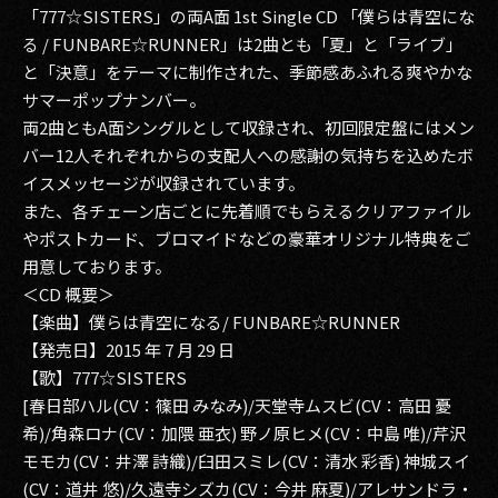
「777☆SISTERS」の両A面 1st Single CD 「僕らは青空にな
る / FUNBARE☆RUNNER」は2曲とも「夏」と「ライブ」
と「決意」をテーマに制作された、季節感あふれる爽やかな
サマーポップナンバー。
両2曲ともA面シングルとして収録され、初回限定盤にはメン
バー12人それぞれからの支配人への感謝の気持ちを込めたボ
イスメッセージが収録されています。
また、各チェーン店ごとに先着順でもらえるクリアファイル
やポストカード、ブロマイドなどの豪華オリジナル特典をご
用意しております。
＜CD 概要＞
【楽曲】僕らは青空になる/ FUNBARE☆RUNNER
【発売日】2015 年 7 月 29 日
【歌】777☆SISTERS
[春日部ハル(CV：篠田 みなみ)/天堂寺ムスビ(CV：高田 憂
希)/角森ロナ(CV：加隈 亜衣) 野ノ原ヒメ(CV：中島 唯)/芹沢
モモカ(CV：井澤 詩織)/臼田スミレ(CV：清水 彩香) 神城スイ
(CV：道井 悠)/久遠寺シズカ(CV：今井 麻夏)/アレサンドラ・