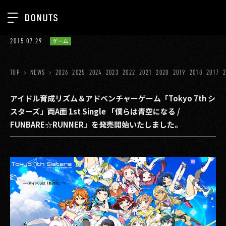
TOP
2015.07.29
ゲーム
お知らせ
NEWS
ジョブカン
TOP
NEWS
2026
2025
2024
2023
2022
2021
2020
2019
2018
2017
ABOUT
ゲーム
SERVICES
アイドル育成リズム＆アドベンチャーゲーム「Tokyo 7th シ
スターズ」両A面 1st Single 「僕らは青空になる /
ミクチャ
GROUP
FUNBARE☆RUNNER」を発売開始いたしました。
医療(CLIUS)
RECRUIT
出版メディア
CONTACT
美少女図鑑
イベント
タテドラ