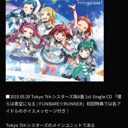
2017
2016
2015
2014
2013
2012
2011
■2015.05.20 Tokyo 7th シスターズ両A面 1st Single CD 「僕
2010
らは青空になる / FUNBARE☆RUNNER」初回特典では各ア
2009
イドルのボイスメッセージ付き！
Tokyo 7th シスターズのメインユニットである