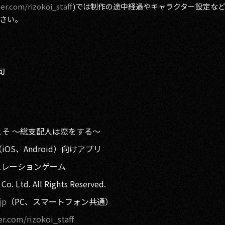
ter.com/rizokoi_staff
)では制作の途中経過やキャラクター設定な
さい。
旬
そ ～総支配人は恋をする～
S、Android）向けアプリ
ュレーションゲーム
Ltd. All Rights Reserved.
jp
（PC、スマートフォン共通）
er.com/rizokoi_staff