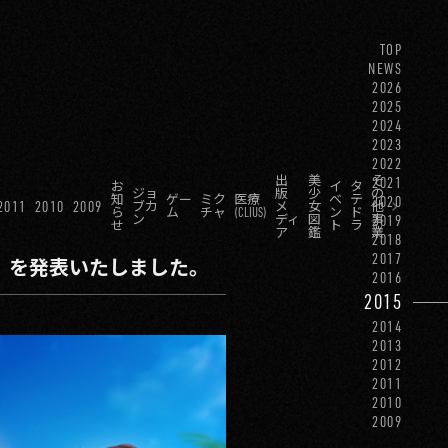
TOP
NEWS
2026
2025
2024
2023
2022
出
美
そ
2021
お
イ
タ
ジョ
版
少
の
知
ゲー
ミク
医療
ベ
テ
2020
2011
2010
2009
ブカ
メ
女
他
ら
ム
チャ
(CLIUS)
ン
ド
ン
ディ
図
事
2019
せ
ト
ラ
ア
鑑
業
2018
2017
』を発表いたしました。
2016
2015
2014
2013
2012
2011
2010
2009