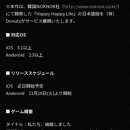
※本作は、韓国NOKNOK社（
http://www.noknok.co.kr/
）
2017
にて開発した『Happy Happy Life』の日本語版を（株）
Donutsがサービス展開いたします。
2016
■ 対応OS
2015
iOS 5.1以上
2014
Andoroid 2.3以上
2013
■ リリーススケジュール
2012
2011
iOS 近日開始予定
Andoroid 11月10日(火)より開始
2010
2009
■ ゲーム概要
タイトル：私たち、結婚しました