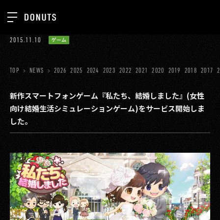
TOP
2015.11.10
ゲーム
お知らせ
NEWS
ジョブカン
TOP
NEWS
2026
2025
2024
2023
2022
2021
2020
2019
2018
2017
ABOUT
ゲーム
SERVICES
新作スマートフォンゲーム『私たち、結婚しました』(女性
向け結婚生活シミュレーションゲーム)をサービス開始しま
ミクチャ
GROUP
した。
医療(CLIUS)
RECRUIT
出版メディア
CONTACT
美少女図鑑
イベント
タテドラ