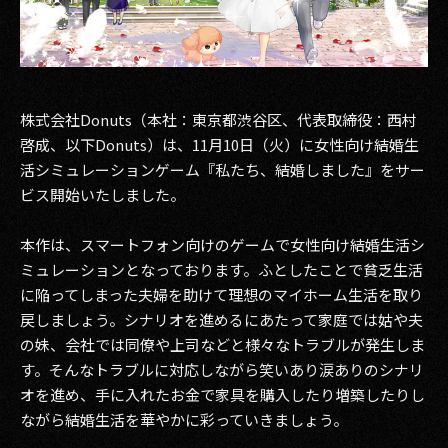
その他事業
PRIVACY POLICY
2026
株式会社Donuts（本社：東京都渋谷区、代表取締役：西村
2025
啓成、以下Donuts）は、11月10日（火）に女性向け結婚生
活シミュレーションゲーム『私たち、結婚しました』をサー
2024
ビス開始いたしました。
2023
本作は、スマートフォン向けのゲームで女性向け結婚生活シ
ミュレーションとなっております。ふとしたことで貧乏生活
2022
に陥ってしまった夫婦を助けて理想のマイホーム生活を取り
2021
戻しましょう。シナリオを進めるにあたって家庭では姑や夫
の妹、会社では同僚や上司などと様々なトラブルが発生しま
2020
す。そんなトラブルに対応しながら笑いあり涙ありのシナリ
オを進め、手に入れたお金で家具を購入したり増築したりし
2019
ながら結婚生活を華やかに彩っていきましょう。
2018