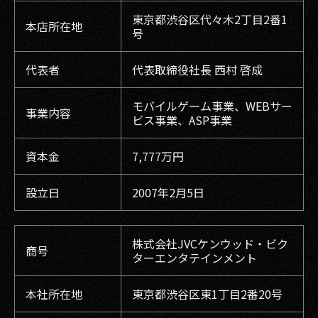
東京都渋谷区代々木2丁目2番1
本店所在地
号
代表者
代表取締役社長 西村 啓成
モバイルゲーム事業、WEBサー
事業内容
ビス事業、ASP事業
資本金
7,777万円
設立日
2007年2月5日
株式会社JVCケンウッド・ビク
商号
ターエンタテインメント
本社所在地
東京都渋谷区東1丁目2番20号