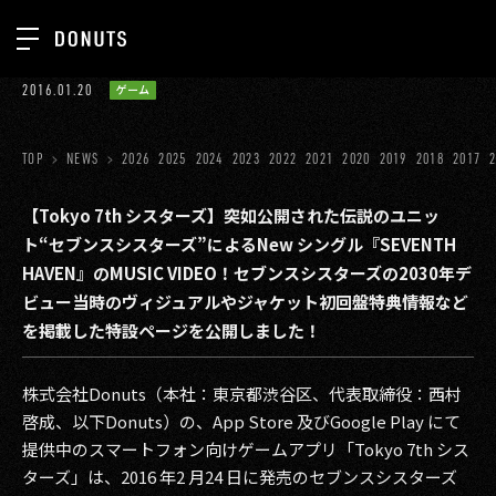
TOP
2016.01.20
ゲーム
お知らせ
NEWS
ジョブカン
TOP
NEWS
2026
2025
2024
2023
2022
2021
2020
2019
2018
2017
ABOUT
ゲーム
SERVICES
【Tokyo 7th シスターズ】突如公開された伝説のユニッ
ト“セブンスシスターズ”によるNew シングル『SEVENTH
ミクチャ
GROUP
HAVEN』のMUSIC VIDEO！セブンスシスターズの2030年デ
医療(CLIUS)
ビュー当時のヴィジュアルやジャケット初回盤特典情報など
RECRUIT
を掲載した特設ページを公開しました！
出版メディア
CONTACT
美少女図鑑
株式会社Donuts（本社：東京都渋谷区、代表取締役：西村
啓成、以下Donuts）の、App Store 及びGoogle Play にて
イベント
提供中のスマートフォン向けゲームアプリ「Tokyo 7th シス
タテドラ
ターズ」は、2016 年2 月24 日に発売のセブンスシスターズ