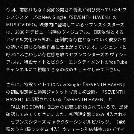
今回、前触れもなく突如公開され憶測が飛び交っていたセブ
2017
ンスシスターズのNew Single『SEVENTH HAVEN』の
2016
MUSIC VIDEO。映像内に登場しているセブンスシスターズ
は、2030 年デビュー当時のヴィジュアル。旧態依然とする
2015
アイドル文化から外れ、圧倒的な存在となっていく彼女たち
の勢いを感じる映像作品に仕上がっています。レジェンドと
2014
呼ぶにふさわしい存在感を放つセブンスシターズの ヴィジュ
アルは、特設サイトとビクターエンタテイメントのYouTube
2013
チャンネルにて視聴できるの改めチェックしみて下さい。
2012
さらに、特設サイトでは New Single『SEVENTH HAVEN』
2011
の初回限定盤と通常ジャケット写真も初公開。『SEVENTH
HAVEN』に収録されている「SEVENTH HAVEN」と
2010
「FALLING DOWN」2曲分 の試聴も開始されてい るで、是非
2009
確認してみてください。また、初回限定盤にのみ封入される
「セブンスシターズ キャラクターシンボルピバッジ」（全6
種のうち1種ランダム封入）やチェーン別店舗特典のデザイ