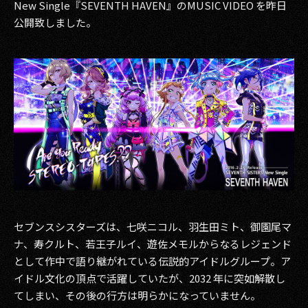
New Single『SEVENTH HAVEN』のMUSIC VIDEO を昨日
その他事業
公開致しました。
PRIVACY POLICY
2026
2025
2024
2023
2022
2021
セブンスシスターズは、七咲ニコル、羽生田ミト、御園尾マ
ナ、寿クルト、若王子ルイ、遊佐メモルからなるレジェンド
2020
として作中で語り継がれている伝説的アイドルグループ。ア
2019
イドル文化の頂点で活躍していたが、2032 年に突如解散し
てしまい、その後の行方は明らかになっていません。
2018