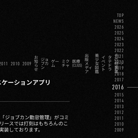
TOP
NEWS
2026
2025
2024
2023
2022
出
美
そ
2021
お
イ
タ
ジョ
版
少
の
知
ゲー
ミク
医療
ベ
テ
2020
2011
2010
2009
ブカ
メ
女
他
ら
ム
チャ
(CLIUS)
ン
ド
ン
ディ
図
事
2019
せ
ト
ラ
ア
鑑
業
2018
2017
ニケーションアプリ
2016
2015
2014
2013
2012
ム「ジョブカン勤怠管理」がコミ
2011
リリースでは打刻はもちろんのこ
2010
実装しております。
2009