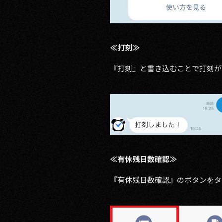
≪打刻≫
『打刻』と書き込むことで打刻が
≪有休残日数確認≫
『有休残日数確認』のボタンをタ