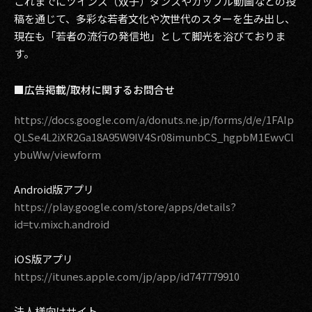
これまでにツインズ（双子）ダンスやカップル動画などの投
稿を通じて、多彩な若者文化や次世代のスターを生み出し、
現在も「若者の流行の発信地」として脚光を浴びておりま
す。
■広告掲載/取材に関するお問合せ
https://docs.google.com/a/donuts.ne.jp/forms/d/e/1FAIp
QLSe4L2iXR2Ga18A95W9lV4Sr08imunbCS_hgpbM1EwvCl
ybuWw/viewform
Android版アプリ
https://play.google.com/store/apps/details?
id=tv.mixch.android
iOS版アプリ
https://itunes.apple.com/jp/app/id747779910
法人様向けサイト