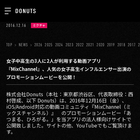
TOP
2016.12.16
ミクチャ
お知らせ
NEWS
ジョブカン
TOP
NEWS
2026
2025
2024
2023
2022
2021
2020
2019
2018
2017
ABOUT
ゲーム
SERVICES
女子中高生の3人に2人が利用する動画アプリ
『MixChannel』、人気の女子高生インフルエンサー出演の
ミクチャ
GROUP
プロモーションムービーを公開！
医療(CLIUS)
RECRUIT
株式会社Donuts（本社：東京都渋谷区、代表取締役：西
出版メディア
CONTACT
村啓成、以下 Donuts）は、2016年12月16日（金）、
iOS/Android対応の動画コミュニティ『MixChannel（ミ
美少女図鑑
ックスチャンネル）』 のプロモーションムービー「あ
つまる、ひろがる。」を当アプリの法人様向けサイトで
イベント
公開致しました。サイトの他、YouTubeでもご覧頂けま
す。
タテドラ