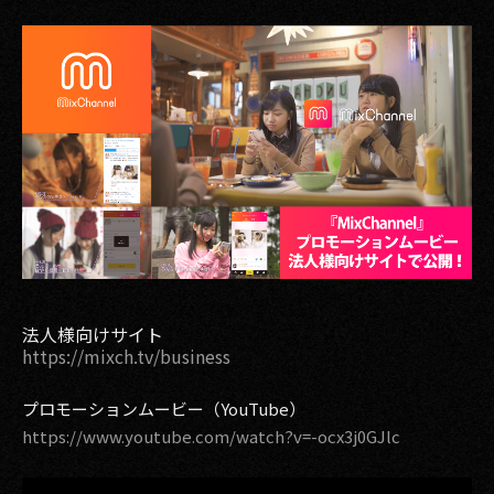
その他事業
PRIVACY POLICY
2026
2025
2024
2023
2022
法人様向けサイト
2021
https://mixch.tv/business
2020
プロモーションムービー（YouTube）
https://www.youtube.com/watch?v=-ocx3j0GJlc
2019
2018